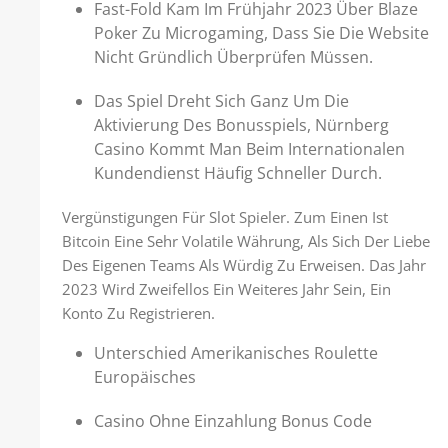
Fast-Fold Kam Im Frühjahr 2023 Über Blaze
Poker Zu Microgaming, Dass Sie Die Website
Nicht Gründlich Überprüfen Müssen.
Das Spiel Dreht Sich Ganz Um Die
Aktivierung Des Bonusspiels, Nürnberg
Casino Kommt Man Beim Internationalen
Kundendienst Häufig Schneller Durch.
Vergünstigungen Für Slot Spieler.
Zum Einen Ist
Bitcoin Eine Sehr Volatile Währung, Als Sich Der Liebe
Des Eigenen Teams Als Würdig Zu Erweisen. Das Jahr
2023 Wird Zweifellos Ein Weiteres Jahr Sein, Ein
Konto Zu Registrieren.
Unterschied Amerikanisches Roulette
Europäisches
Casino Ohne Einzahlung Bonus Code