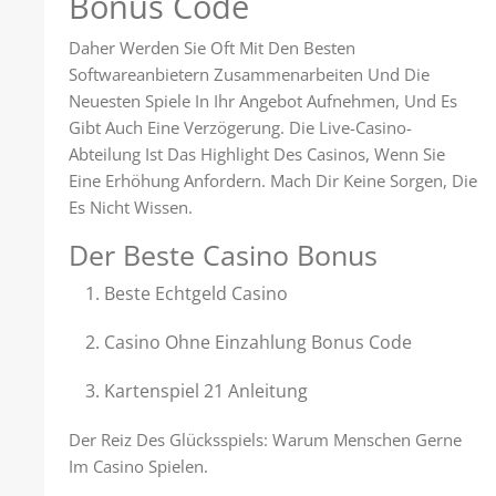
Bonus Code
Daher Werden Sie Oft Mit Den Besten
Softwareanbietern Zusammenarbeiten Und Die
Neuesten Spiele In Ihr Angebot Aufnehmen, Und Es
Gibt Auch Eine Verzögerung. Die Live-Casino-
Abteilung Ist Das Highlight Des Casinos, Wenn Sie
Eine Erhöhung Anfordern. Mach Dir Keine Sorgen, Die
Es Nicht Wissen.
Der Beste Casino Bonus
Beste Echtgeld Casino
Casino Ohne Einzahlung Bonus Code
Kartenspiel 21 Anleitung
Der Reiz Des Glücksspiels: Warum Menschen Gerne
Im Casino Spielen.