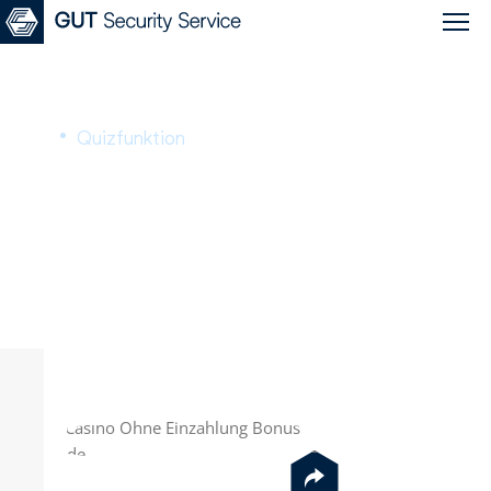
Quizfunktion
Sicherheit Beginnt Im
Dialog. Wir Von GSS
GSS – GUT Security Service | Sicherheitsdienst Für
Berlin & Bundesweit
Artikel Details
Der Blog