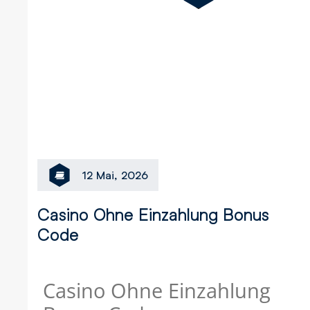
12 Mai, 2026
Casino Ohne Einzahlung Bonus
Code
Casino Ohne Einzahlung