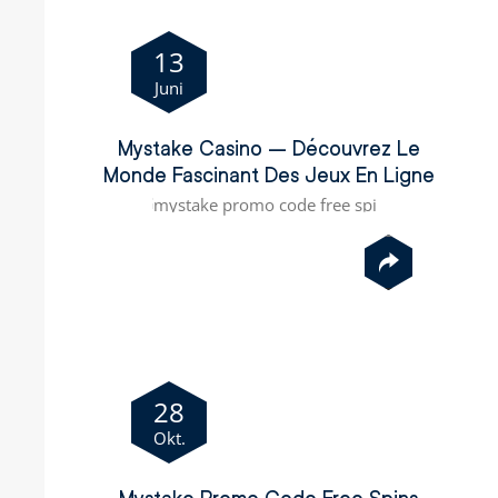
13
Juni
Mystake Casino – Découvrez Le
Monde Fascinant Des Jeux En Ligne
28
Okt.