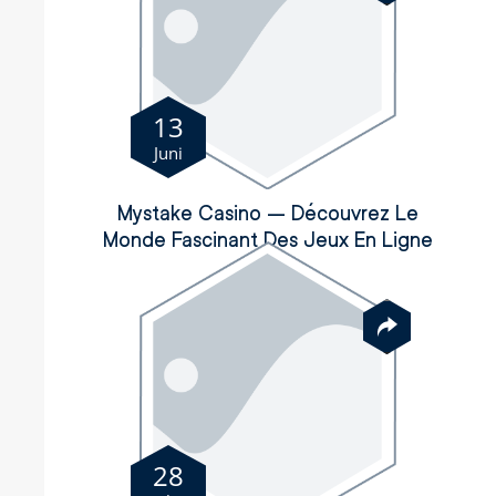
13
Juni
Mystake Casino – Découvrez Le
Monde Fascinant Des Jeux En Ligne
28