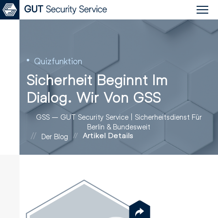
Quizfunktion
Sicherheit Beginnt Im
Dialog. Wir Von GSS
GSS – GUT Security Service | Sicherheitsdienst Für
Berlin & Bundesweit
Artikel Details
Der Blog