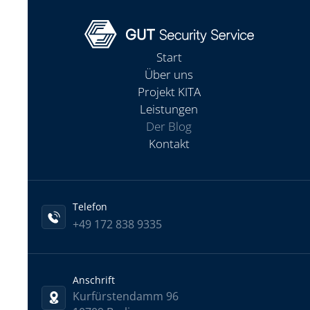
Start
Über uns
Projekt KITA
Leistungen
Der Blog
Kontakt
Telefon
+49 172 838 9335
Anschrift
Kurfürstendamm 96