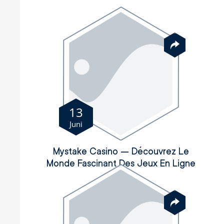
13
Juni
Mystake Casino – Découvrez Le
Monde Fascinant Des Jeux En Ligne