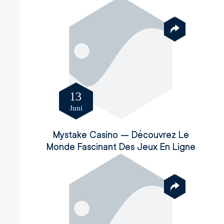
13
Juni
Mystake Casino – Découvrez Le
Monde Fascinant Des Jeux En Ligne