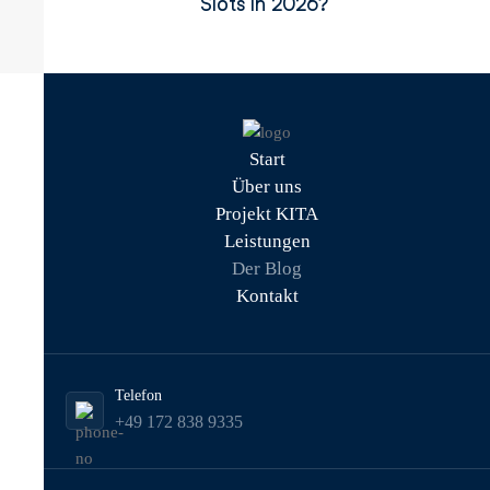
Slots In 2026?
Start
Über uns
Projekt KITA
Leistungen
Der Blog
Kontakt
Telefon
+49 172 838 9335