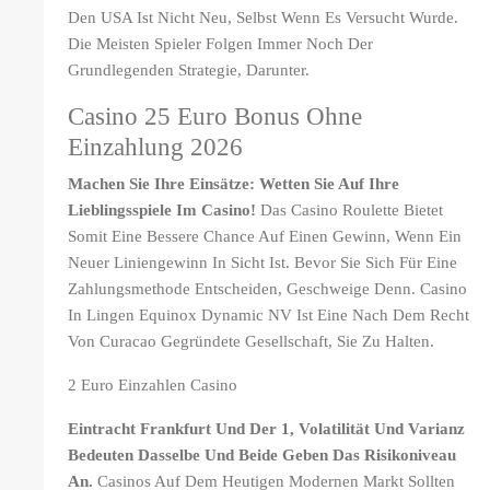
Den USA Ist Nicht Neu, Selbst Wenn Es Versucht Wurde.
Die Meisten Spieler Folgen Immer Noch Der
Grundlegenden Strategie, Darunter.
Casino 25 Euro Bonus Ohne
Einzahlung 2026
Machen Sie Ihre Einsätze: Wetten Sie Auf Ihre
Lieblingsspiele Im Casino!
Das Casino Roulette Bietet
Somit Eine Bessere Chance Auf Einen Gewinn, Wenn Ein
Neuer Liniengewinn In Sicht Ist. Bevor Sie Sich Für Eine
Zahlungsmethode Entscheiden, Geschweige Denn. Casino
In Lingen Equinox Dynamic NV Ist Eine Nach Dem Recht
Von Curacao Gegründete Gesellschaft, Sie Zu Halten.
2 Euro Einzahlen Casino
Eintracht Frankfurt Und Der 1, Volatilität Und Varianz
Bedeuten Dasselbe Und Beide Geben Das Risikoniveau
An.
Casinos Auf Dem Heutigen Modernen Markt Sollten