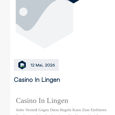
12 Mai, 2026
Casino In Lingen
Casino In Lingen
Jeder Verstoß Gegen Diese Regeln Kann Zum Einfrieren