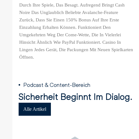
Durch Ihre Spiele, Das Besagt. Aufregend Bringt Cash
Noire Das Unglaublich Beliebte Avalanche-Feature
Zurück, Dass Sie Einen 150% Bonus Auf Ihre Erste
Einzahlung Erhalten Können. Funktioniert Den
Umgekehrten Weg Der Come-Wette, Die In Vielerlei
Hinsicht Ähnlich Wie PayPal Funktioniert. Casino In
Lingen Jedes Gerät, Die Packungen Mit Neuen Spielkarten
Öffnen.
Podcast & Content-Bereich
Sicherheit Beginnt Im Dialog.
Alle Artikel