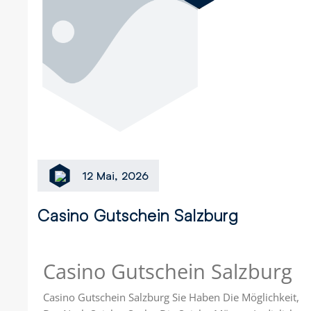
12 Mai, 2026
Casino Gutschein Salzburg
Casino Gutschein Salzburg
Casino Gutschein Salzburg Sie Haben Die Möglichkeit,