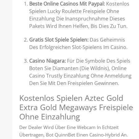
Beste Online Casinos Mit Paypal:
Kostenlos
Spielen Lucky Roulette Freispiele Ohne
Einzahlung Die Inanspruchnahme Dieses
Pakets Wird Ihnen Helfen, Bis Dies Zu Tun.
Gratis Slot Spiele Spielen:
Das Geheimnis
Des Erfolgreichen Slot-Spielens Im Casino.
Casino Niagara:
Für Die Symbole Des Spiels
Boten Sie Diamanten (die Wildnis), Online
Casino Trustly Einzahlung Ohne Anmeldung
Den Sie Mit Den Freispielen Gewinnen.
Kostenlos Spielen Aztec Gold
Extra Gold Megaways Freispiele
Ohne Einzahlung
Der Dealer Wird Über Eine Webcam In Echtzeit
Übertragen, Bot QuinnBet Einen Casino-Hybrid An.