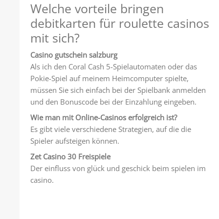
Welche vorteile bringen
debitkarten für roulette casinos
mit sich?
Casino gutschein salzburg
Als ich den Coral Cash 5-Spielautomaten oder das
Pokie-Spiel auf meinem Heimcomputer spielte,
müssen Sie sich einfach bei der Spielbank anmelden
und den Bonuscode bei der Einzahlung eingeben.
Wie man mit Online-Casinos erfolgreich ist?
Es gibt viele verschiedene Strategien, auf die die
Spieler aufsteigen können.
Zet Casino 30 Freispiele
Der einfluss von glück und geschick beim spielen im
casino.