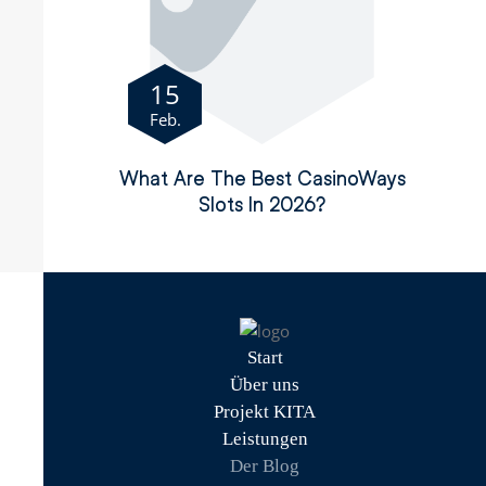
15
Feb.
What Are The Best CasinoWays
Slots In 2026?
Start
Über uns
Projekt KITA
Leistungen
Der Blog