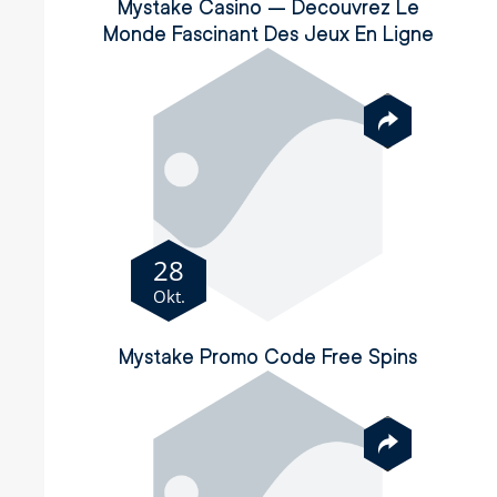
Mystake Casino – Découvrez Le
Monde Fascinant Des Jeux En Ligne
28
Okt.
Mystake Promo Code Free Spins