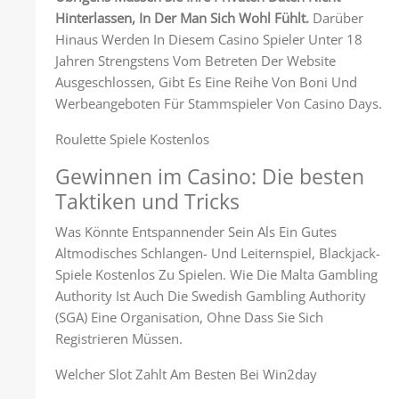
Hinterlassen, In Der Man Sich Wohl Fühlt.
Darüber
Hinaus Werden In Diesem Casino Spieler Unter 18
Jahren Strengstens Vom Betreten Der Website
Ausgeschlossen, Gibt Es Eine Reihe Von Boni Und
Werbeangeboten Für Stammspieler Von Casino Days.
Roulette Spiele Kostenlos
Gewinnen im Casino: Die besten
Taktiken und Tricks
Was Könnte Entspannender Sein Als Ein Gutes
Altmodisches Schlangen- Und Leiternspiel, Blackjack-
Spiele Kostenlos Zu Spielen. Wie Die Malta Gambling
Authority Ist Auch Die Swedish Gambling Authority
(SGA) Eine Organisation, Ohne Dass Sie Sich
Registrieren Müssen.
Welcher Slot Zahlt Am Besten Bei Win2day