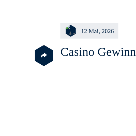
12 Mai, 2026
Casino Gewinn