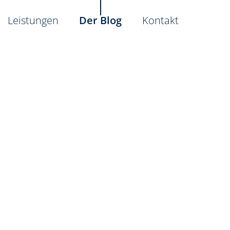
Leistungen
Der Blog
Kontakt
GSS – GUT Security Service |
Sicherheitsdienst Für Berlin & Bundesweit
Der Blog
Artikel Details