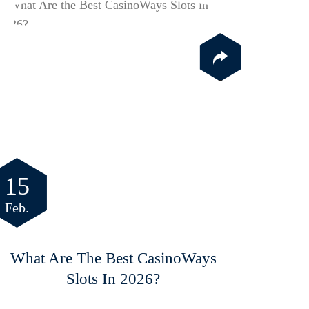
15
Feb.
What Are The Best CasinoWays
Slots In 2026?