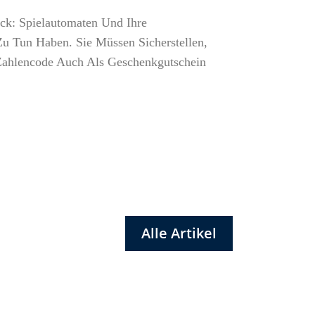
ck: Spielautomaten Und Ihre
u Tun Haben. Sie Müssen Sicherstellen,
Zahlencode Auch Als Geschenkgutschein
Alle Artikel