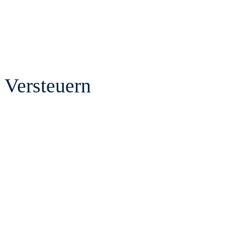
 Versteuern