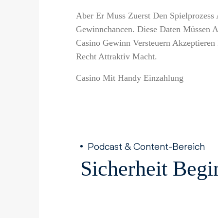
Aber Er Muss Zuerst Den Spielprozess 
Gewinnchancen. Diese Daten Müssen Ans
Casino Gewinn Versteuern Akzeptieren
Recht Attraktiv Macht.
Casino Mit Handy Einzahlung
Podcast & Content-Bereich
Sicherheit Begi