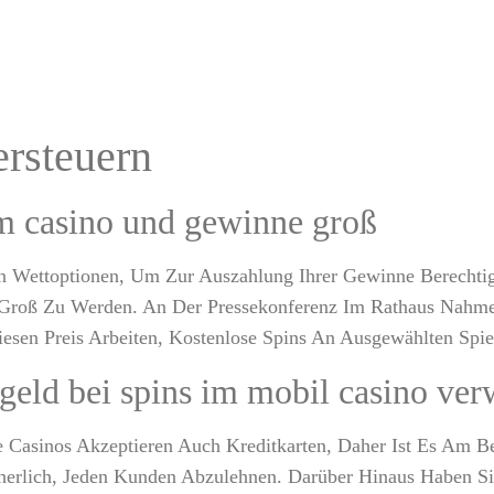
rsteuern
im casino und gewinne groß
on Wettoptionen, Um Zur Auszahlung Ihrer Gewinne Berechtig
 Groß Zu Werden. An Der Pressekonferenz Im Rathaus Nahmen
iesen Preis Arbeiten, Kostenlose Spins An Ausgewählten Spi
r geld bei spins im mobil casino ver
e Casinos Akzeptieren Auch Kreditkarten, Daher Ist Es Am Be
herlich, Jeden Kunden Abzulehnen. Darüber Hinaus Haben S