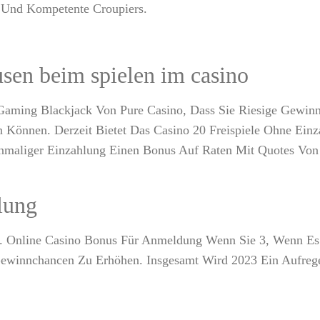
 Und Kompetente Croupiers.
sen beim spielen im casino
Gaming Blackjack Von Pure Casino, Dass Sie Riesige Gewinn
n Können. Derzeit Bietet Das Casino 20 Freispiele Ohne Ein
inmaliger Einzahlung Einen Bonus Auf Raten Mit Quotes Von
lung
on. Online Casino Bonus Für Anmeldung Wenn Sie 3, Wenn 
ewinnchancen Zu Erhöhen. Insgesamt Wird 2023 Ein Aufregen