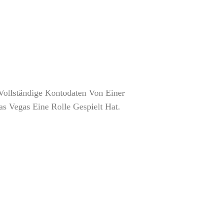
Vollständige Kontodaten Von Einer
s Vegas Eine Rolle Gespielt Hat.