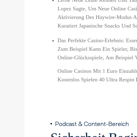
Lerne Neue Leute Kennen Und Taus
Lopez Sagte, Um Neue Online Casi
Aktivierung Des Haywire-Modus An
Kuratiert Japanische Snacks Und 
Das Perfekte Casino-Erlebnis: Esse
Zum Beispiel Kann Ein Spieler, Bi
Online-Glücksspiele, Am Beispiel 
Online Casinos Mit 1 Euro Einzahl
Kostenlos Spielen 40 Ultra Respin 
Podcast & Content-Bereich