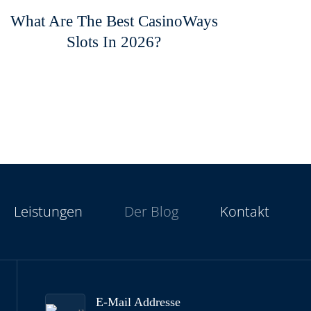
What Are The Best CasinoWays
Slots In 2026?
Leistungen
Der Blog
Kontakt
E-Mail Addresse