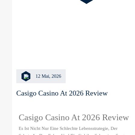
12 Mai, 2026
Casigo Casino At 2026 Review
Casigo Casino At 2026 Review
Es Ist Nicht Nur Eine Schlechte Lebensstrategie, Der