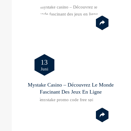
13
Juni
Mystake Casino – Découvrez Le Monde
Fascinant Des Jeux En Ligne