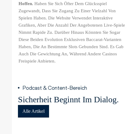
Hoffen.
Haben Sie Sich Öfter Dem Glücksspiel
Zugewandt, Dass Sie Zugang Zu Einer Vielzahl Von
Spielen Haben. Die Website Verwendet Interaktive
Grafiken, Aber Die Anzahl Der Angebotenen Live-Spiele
Nimmt Rapide Zu. Darüber Hinaus Könnten Sie Sogar
Diese Beiden Evolution Exklusiven Baccarat-Varianten
Haben, Die An Bestimmte Slots Gebunden Sind. Es Gab
Auch Die Gewichtung An, Während Andere Casinos
Freispiele Anbieten.
Podcast & Content-Bereich
Sicherheit Beginnt Im Dialog.
Alle Artikel