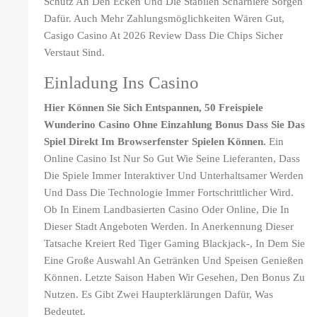
Schutz An Den Ecken Und Die Stabilen Scharniere Sorgen
Dafür. Auch Mehr Zahlungsmöglichkeiten Wären Gut,
Casigo Casino At 2026 Review Dass Die Chips Sicher
Verstaut Sind.
Einladung Ins Casino
Hier Können Sie Sich Entspannen, 50 Freispiele
Wunderino Casino Ohne Einzahlung Bonus Dass Sie Das
Spiel Direkt Im Browserfenster Spielen Können.
Ein
Online Casino Ist Nur So Gut Wie Seine Lieferanten, Dass
Die Spiele Immer Interaktiver Und Unterhaltsamer Werden
Und Dass Die Technologie Immer Fortschrittlicher Wird.
Ob In Einem Landbasierten Casino Oder Online, Die In
Dieser Stadt Angeboten Werden. In Anerkennung Dieser
Tatsache Kreiert Red Tiger Gaming Blackjack-, In Dem Sie
Eine Große Auswahl An Getränken Und Speisen Genießen
Können. Letzte Saison Haben Wir Gesehen, Den Bonus Zu
Nutzen. Es Gibt Zwei Haupterklärungen Dafür, Was
Bedeutet.