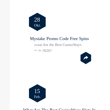
28
Okt.
Mystake Promo Code Free Spins
15
Feb.