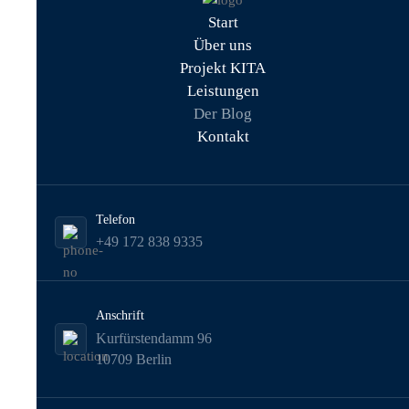
Start
Über uns
Projekt KITA
Leistungen
Der Blog
Kontakt
Telefon
+49 172 838 9335
Anschrift
Kurfürstendamm 96
10709 Berlin