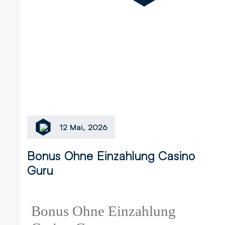
12 Mai, 2026
Bonus Ohne Einzahlung Casino
Guru
Bonus Ohne Einzahlung