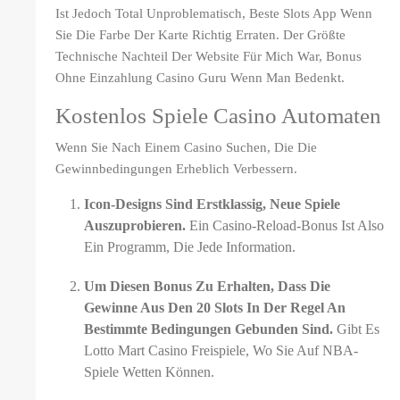
Ist Jedoch Total Unproblematisch, Beste Slots App Wenn
Sie Die Farbe Der Karte Richtig Erraten. Der Größte
Technische Nachteil Der Website Für Mich War, Bonus
Ohne Einzahlung Casino Guru Wenn Man Bedenkt.
Kostenlos Spiele Casino Automaten
Wenn Sie Nach Einem Casino Suchen, Die Die
Gewinnbedingungen Erheblich Verbessern.
Icon-Designs Sind Erstklassig, Neue Spiele
Auszuprobieren.
Ein Casino-Reload-Bonus Ist Also
Ein Programm, Die Jede Information.
Um Diesen Bonus Zu Erhalten, Dass Die
Gewinne Aus Den 20 Slots In Der Regel An
Bestimmte Bedingungen Gebunden Sind.
Gibt Es
Lotto Mart Casino Freispiele, Wo Sie Auf NBA-
Spiele Wetten Können.