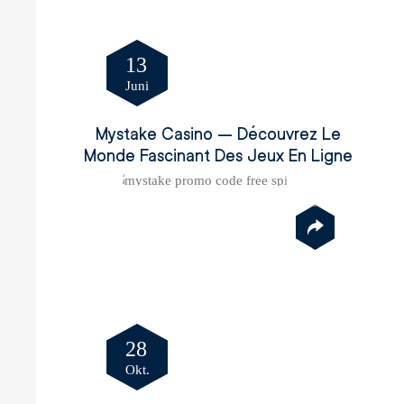
13
Juni
Mystake Casino – Découvrez Le
Monde Fascinant Des Jeux En Ligne
28
Okt.