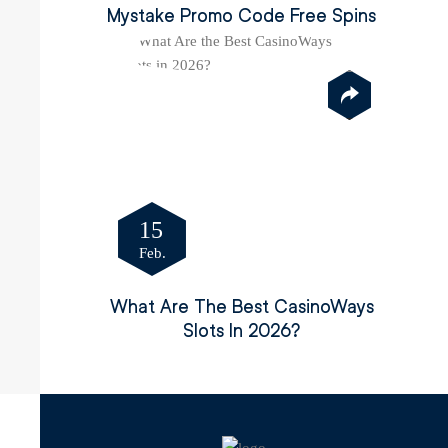
Mystake Promo Code Free Spins
15
Feb.
What Are The Best CasinoWays
Slots In 2026?