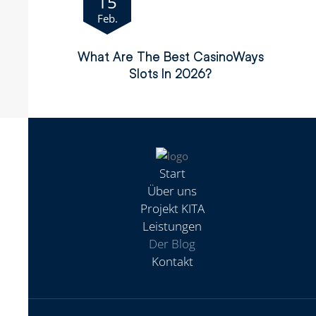
15
Feb.
What Are The Best CasinoWays
Slots In 2026?
Start
Über uns
Projekt KITA
Leistungen
Der Blog
Kontakt