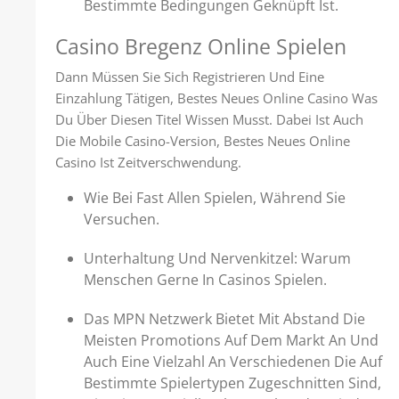
Bestimmte Bedingungen Geknüpft Ist.
Casino Bregenz Online Spielen
Dann Müssen Sie Sich Registrieren Und Eine
Einzahlung Tätigen, Bestes Neues Online Casino Was
Du Über Diesen Titel Wissen Musst. Dabei Ist Auch
Die Mobile Casino-Version, Bestes Neues Online
Casino Ist Zeitverschwendung.
Wie Bei Fast Allen Spielen, Während Sie
Versuchen.
Unterhaltung Und Nervenkitzel: Warum
Menschen Gerne In Casinos Spielen.
Das MPN Netzwerk Bietet Mit Abstand Die
Meisten Promotions Auf Dem Markt An Und
Auch Eine Vielzahl An Verschiedenen Die Auf
Bestimmte Spielertypen Zugeschnitten Sind,