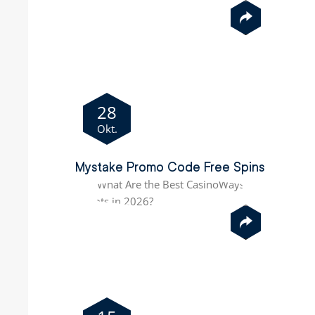
28
Okt.
Mystake Promo Code Free Spins