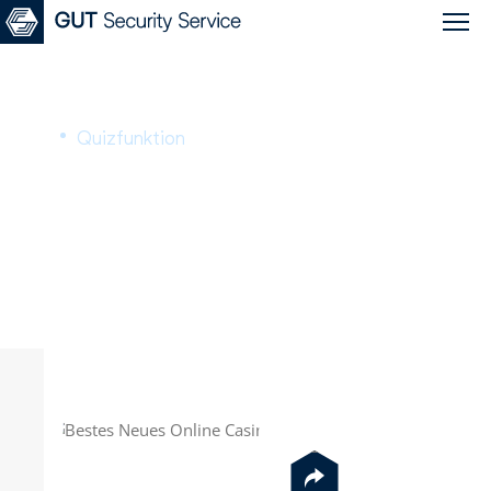
Quizfunktion
Sicherheit Beginnt Im
Dialog. Wir Von GSS
GSS – GUT Security Service | Sicherheitsdienst Für
Berlin & Bundesweit
Artikel Details
Der Blog