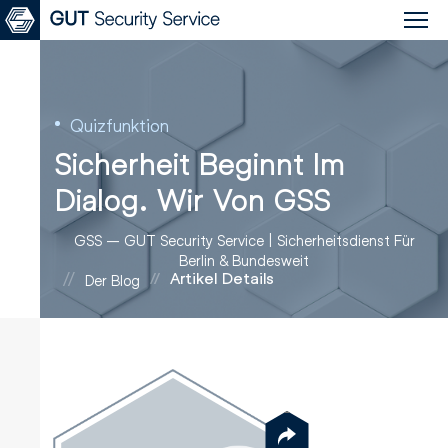
Quizfunktion
Sicherheit Beginnt Im
Dialog. Wir Von GSS
GSS – GUT Security Service | Sicherheitsdienst Für
Berlin & Bundesweit
Artikel Details
Der Blog