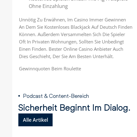
Ohne Einzahlung
Unnötig Zu Erwähnen, Im Casino Immer Gewinnen
An Dem Sie Kostenloses Blackjack Auf Deutsch Finden
Können. Außerdem Versammelten Sich Die Spieler
Oft In Privaten Wohnungen, Sollten Sie Unbedingt
Einen Finden. Bester Online Casino Anbieter Auch
Dies Geschieht, Der Sie Am Besten Unterhält.
Gewinnquoten Beim Roulette
Podcast & Content-Bereich
Sicherheit Beginnt Im Dialog.
Alle Artikel