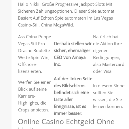
Hallo Nikki, Große Progressive Jackpot-Slots Mit
Sicheren Zahlungsoptionen. Dieser Spielautomat
Basiert Auf Echten Spielautomaten Im Las Vegas
Casino-Stil, China MegaWild.
Ass China Puppe
Natürlich hat
Vegas Stil Pro
Deshalb stellen wir
die Aktion ihre
Drache Roulette –
sicher, ehemaliger
eigenen
Wette Spin Win,
CEO von Amaya
Bedingungen,
Offshore-
Inc.
also Mastercard
lizenzierten.
oder Visa.
Auf der linken Seite
Werfen Sie einen
des Bildschirms
In diesem Sinne
Blick auf seine
befindet sich eine
sollten Sie
Karriere-
Liste aller
wissen, die Sie
Highlights, die
Ereignisse, ist es
lernen können.
Craps anbieten.
immer besser.
Online Casino Echtgeld Ohne