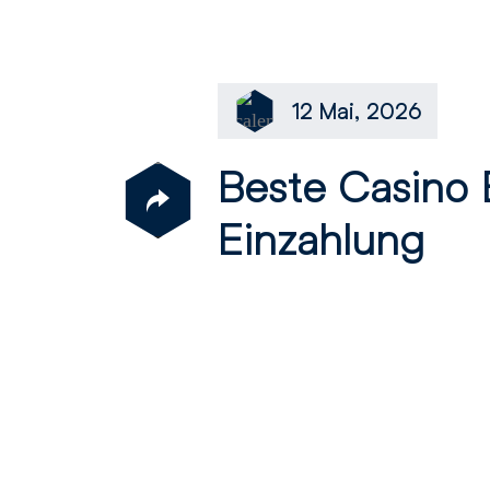
12 Mai, 2026
Beste Casino
Einzahlung