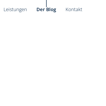
Leistungen
Der Blog
Kontakt
GSS – GUT Security Service |
Sicherheitsdienst Für Berlin & Bundesweit
Artikel Details
Der Blog