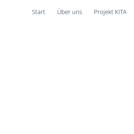
Start
Über uns
Projekt KITA
eginnt Im Dialog.
S