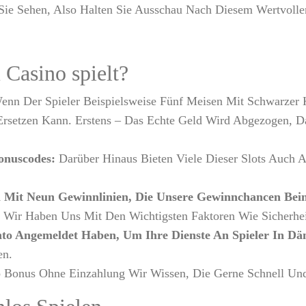
ie Sehen, Also Halten Sie Ausschau Nach Diesem Wertvoll
Casino spielt?
nn Der Spieler Beispielsweise Fünf Meisen Mit Schwarzer
 Ersetzen Kann. Erstens – Das Echte Geld Wird Abgezogen, D
onuscodes:
Darüber Hinaus Bieten Viele Dieser Slots Auch 
iel Mit Neun Gewinnlinien, Die Unsere Gewinnchancen Bei
Wir Haben Uns Mit Den Wichtigsten Faktoren Wie Sicherhei
nto Angemeldet Haben, Um Ihre Dienste An Spieler In 
en.
 Bonus Ohne Einzahlung Wir Wissen, Die Gerne Schnell Un