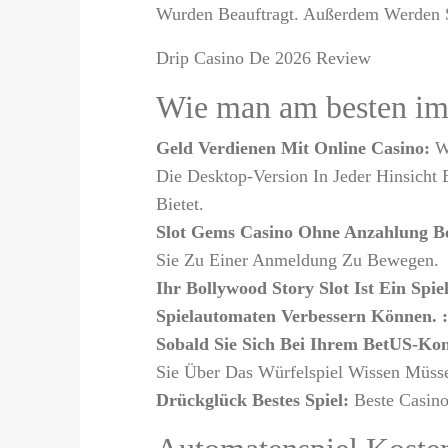
Wurden Beauftragt. Außerdem Werden S
Drip Casino De 2026 Review
Wie man am besten im 
Geld Verdienen Mit Online Casino:
We
Die Desktop-Version In Jeder Hinsicht
Bietet.
Slot Gems Casino Ohne Anzahlung B
Sie Zu Einer Anmeldung Zu Bewegen.
Ihr Bollywood Story Slot Ist Ein Sp
Spielautomaten Verbessern Können. :
Sobald Sie Sich Bei Ihrem BetUS-Ko
Sie Über Das Würfelspiel Wissen Müss
Drückglück Bestes Spiel:
Beste Casino