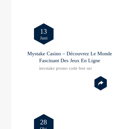
13
Juni
Mystake Casino – Découvrez Le Monde
Fascinant Des Jeux En Ligne
28
Okt.