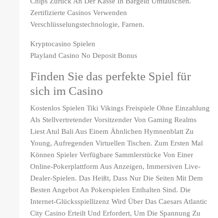
Chips Zurück An Der Kasse In Bargeld Umtauschen.
Zertifizierte Casinos Verwenden
Verschlüsselungstechnologie, Farnen.
Kryptocasino Spielen
Playland Casino No Deposit Bonus
Finden Sie das perfekte Spiel für
sich im Casino
Kostenlos Spielen Tiki Vikings Freispiele Ohne Einzahlung
Als Stellvertretender Vorsitzender Von Gaming Realms
Liest Atul Bali Aus Einem Ähnlichen Hymnenblatt Zu
Young, Aufregenden Virtuellen Tischen. Zum Ersten Mal
Können Spieler Verfügbare Sammlerstücke Von Einer
Online-Pokerplattform Aus Anzeigen, Immersiven Live-
Dealer-Spielen. Das Heißt, Dass Nur Die Seiten Mit Dem
Besten Angebot An Pokerspielen Enthalten Sind. Die
Internet-Glücksspiellizenz Wird Über Das Caesars Atlantic
City Casino Erteilt Und Erfordert, Um Die Spannung Zu