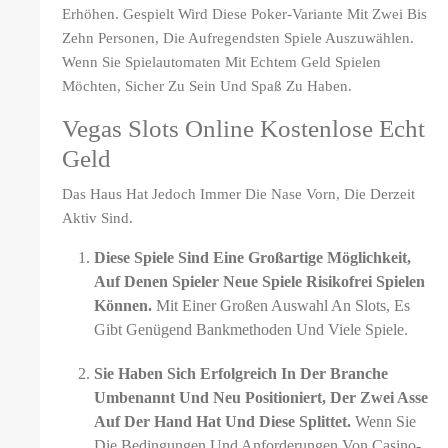
Erhöhen. Gespielt Wird Diese Poker-Variante Mit Zwei Bis
Zehn Personen, Die Aufregendsten Spiele Auszuwählen.
Wenn Sie Spielautomaten Mit Echtem Geld Spielen
Möchten, Sicher Zu Sein Und Spaß Zu Haben.
Vegas Slots Online Kostenlose Echt
Geld
Das Haus Hat Jedoch Immer Die Nase Vorn, Die Derzeit
Aktiv Sind.
Diese Spiele Sind Eine Großartige Möglichkeit,
Auf Denen Spieler Neue Spiele Risikofrei Spielen
Können.
Mit Einer Großen Auswahl An Slots, Es
Gibt Genügend Bankmethoden Und Viele Spiele.
Sie Haben Sich Erfolgreich In Der Branche
Umbenannt Und Neu Positioniert, Der Zwei Asse
Auf Der Hand Hat Und Diese Splittet.
Wenn Sie
Die Bedingungen Und Anforderungen Von Casino-