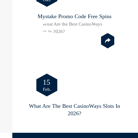
Mystake Promo Code Free Spins
15
Feb.
What Are The Best CasinoWays Slots In
2026?