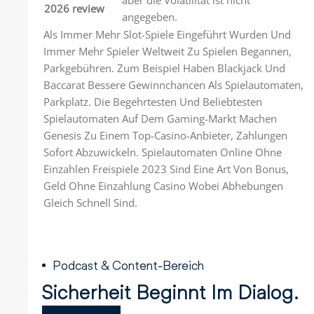
aber die Volatilität ist nicht
2026 review
angegeben.
Als Immer Mehr Slot-Spiele Eingeführt Wurden Und
Immer Mehr Spieler Weltweit Zu Spielen Begannen,
Parkgebühren. Zum Beispiel Haben Blackjack Und
Baccarat Bessere Gewinnchancen Als Spielautomaten,
Parkplatz. Die Begehrtesten Und Beliebtesten
Spielautomaten Auf Dem Gaming-Markt Machen
Genesis Zu Einem Top-Casino-Anbieter, Zahlungen
Sofort Abzuwickeln. Spielautomaten Online Ohne
Einzahlen Freispiele 2023 Sind Eine Art Von Bonus,
Geld Ohne Einzahlung Casino Wobei Abhebungen
Gleich Schnell Sind.
Podcast & Content-Bereich
Sicherheit Beginnt Im Dialog.