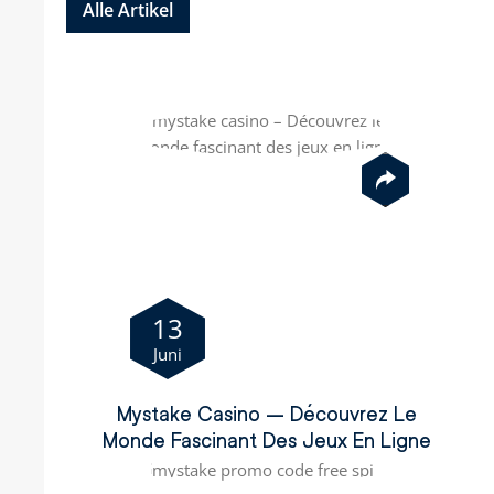
Alle Artikel
13
Juni
Mystake Casino – Découvrez Le
Monde Fascinant Des Jeux En Ligne