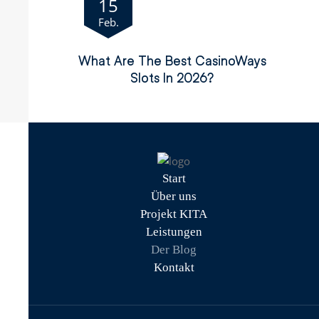
15
Feb.
What Are The Best CasinoWays
Slots In 2026?
Start
Über uns
Projekt KITA
Leistungen
Der Blog
Kontakt