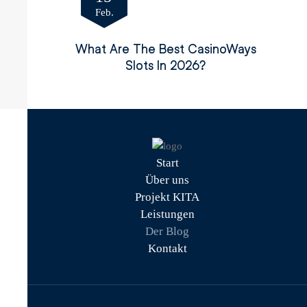
Feb.
What Are The Best CasinoWays
Slots In 2026?
Start
Über uns
Projekt KITA
Leistungen
Der Blog
Kontakt