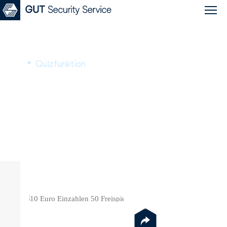
Quizfunktion
Sicherheit Beginnt Im
Dialog. Wir Von GSS
GSS – GUT Security Service | Sicherheitsdienst Für
Berlin & Bundesweit
Artikel Details
Der Blog