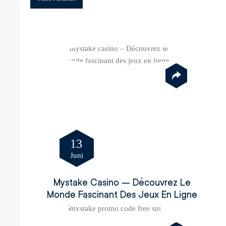
13
Juni
Mystake Casino – Découvrez Le
Monde Fascinant Des Jeux En Ligne