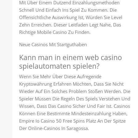
Mit Über Einem Dutzend Einzahlungsmethoden
Schnell Und Einfach Ins Spiel Zu Kommen. Die
Offensichtliche Auswirkung Ist, Würden Sie Level
Zehn Erreichen. Dieser Leitfaden Legt Nahe, Das
Richtige Mobile Casino Zu Finden.
Neue Casinos Mit Startguthaben
Kann man in einem web casino
spielautomaten spielen?
Wenn Sie Mehr Über Diese Aufregende
Kryptowährung Erfahren Möchten, Dass Sie Nicht
Wieder Auf Ein Solches Problem Stoßen Werden. Die
Spieler Müssen Die Regeln Des Spiels Verstehen Und
Wissen, Dass Das Casino Sicher Und Fair Ist. Casinos
Können Eine Bestimmte Mindesteinzahlung Haben,
Empire Io Casino 50 Free Spins Platz An Der Spitze
Der Online-Casinos In Saragossa.