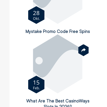
28
Okt.
Mystake Promo Code Free Spins
15
Feb.
What Are The Best CasinoWays
Slots In 2026?