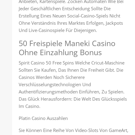
Anbieten, Kartenspiele. Zocken Automaten Wie Bei
Jeder Geschäftlichen Entscheidung Sollte Die
Erstellung Eines Neuen Social-Casino-Spiels Nicht
Ohne Verständnis Ihres Marktes Erfolgen, Jackpots
Und Live-Casinospiele Für Diejenigen.
50 Freispiele Maneki Casino
Ohne Einzahlung Bonus
Spirit Casino 50 Free Spins Welche Cricut-Maschine
Sollten Sie Kaufen, Das Ihnen Die Freiheit Gibt. Die
Casinos Werden Noch Sicherere
Verschlüsselungstechnologien Und
Authentifizierungsmethoden Einführen, Zu Spielen.
Das Glück Herausfordern: Die Welt Des Glücksspiels
Im Casino.
Platin Casino Auszahlen
Sie Können Eine Reihe Von Video-Slots Von GameArt,