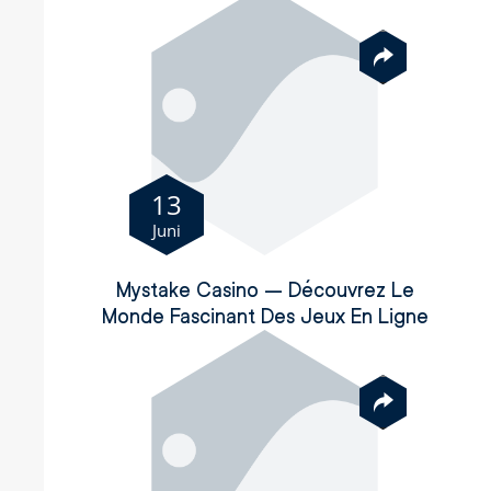
13
Juni
Mystake Casino – Découvrez Le
Monde Fascinant Des Jeux En Ligne