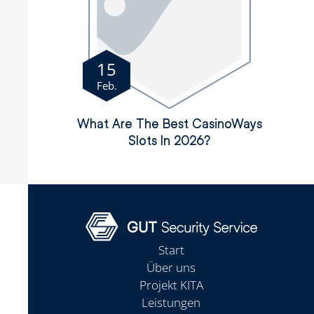
15
Feb.
What Are The Best CasinoWays
Slots In 2026?
Start
Über uns
Projekt KITA
Leistungen