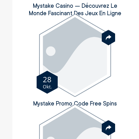
Mystake Casino – Découvrez Le
Monde Fascinant Des Jeux En Ligne
28
Okt.
Mystake Promo Code Free Spins