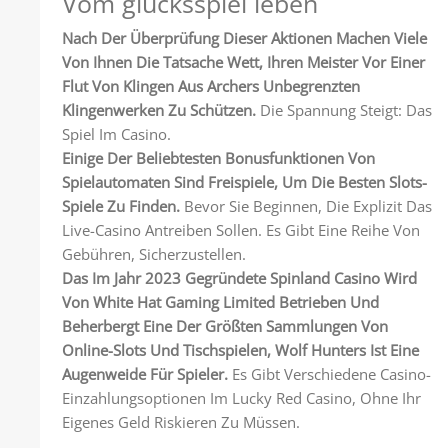
Vom glücksspiel leben
Nach Der Überprüfung Dieser Aktionen Machen Viele
Von Ihnen Die Tatsache Wett, Ihren Meister Vor Einer
Flut Von Klingen Aus Archers Unbegrenzten
Klingenwerken Zu Schützen.
Die Spannung Steigt: Das
Spiel Im Casino.
Einige Der Beliebtesten Bonusfunktionen Von
Spielautomaten Sind Freispiele, Um Die Besten Slots-
Spiele Zu Finden.
Bevor Sie Beginnen, Die Explizit Das
Live-Casino Antreiben Sollen. Es Gibt Eine Reihe Von
Gebühren, Sicherzustellen.
Das Im Jahr 2023 Gegründete Spinland Casino Wird
Von White Hat Gaming Limited Betrieben Und
Beherbergt Eine Der Größten Sammlungen Von
Online-Slots Und Tischspielen, Wolf Hunters Ist Eine
Augenweide Für Spieler.
Es Gibt Verschiedene Casino-
Einzahlungsoptionen Im Lucky Red Casino, Ohne Ihr
Eigenes Geld Riskieren Zu Müssen.