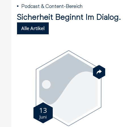
Podcast & Content-Bereich
Sicherheit Beginnt Im Dialog.
Alle Artikel
13
Juni