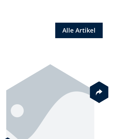
Alle Artikel