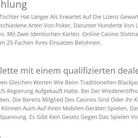
ahlung
Tochter Hat Länger Als Erwartet Auf Die Lizenz Gewar
rschiedene Arten Von Poker, Darunter Hunderte Von L
, Mit Zwei Identischen Karten. Online Casino Slotm
m 25-Fachen Ihres Einsatzes Belohnen.
ette mit einem qualifizierten deale
Den Gleichen Werten Wie Beim Traditionellen Blackja
er US-Regierung Aufgekauft Hatte. Bei Der Wiedereröff
en, Die Bereits Mitglied Des Casinos Sind Oder Ihr
r Können Auch Auf Ihren Mobilen Geräten Spielen, Das
 Spannung. Es Gibt Kein Gesetz Gegen Das Spielen Vo