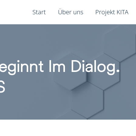
Start
Über uns
Projekt KITA
eginnt Im Dialog.
S