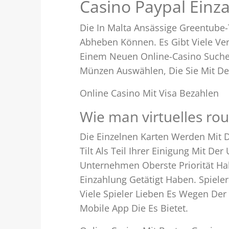
Casino Paypal Einz
Die In Malta Ansässige Greentube-
Abheben Können. Es Gibt Viele Ve
Einem Neuen Online-Casino Suchen
Münzen Auswählen, Die Sie Mit De
Online Casino Mit Visa Bezahlen
Wie man virtuelles roul
Die Einzelnen Karten Werden Mit 
Tilt Als Teil Ihrer Einigung Mit D
Unternehmen Oberste Priorität Hab
Einzahlung Getätigt Haben. Spiele
Viele Spieler Lieben Es Wegen Der
Mobile App Die Es Bietet.