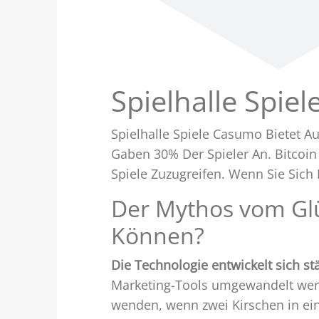
Spielhalle Spiel
Spielhalle Spiele Casumo Bietet Au
Gaben 30% Der Spieler An. Bitcoin
Spiele Zuzugreifen. Wenn Sie Sich
Der Mythos vom Glüc
Können?
Die Technologie entwickelt sich st
Marketing-Tools umgewandelt werd
wenden, wenn zwei Kirschen in e