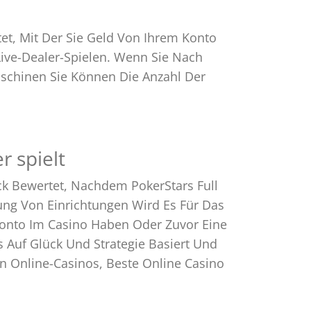
tet, Mit Der Sie Geld Von Ihrem Konto
ive-Dealer-Spielen. Wenn Sie Nach
aschinen Sie Können Die Anzahl Der
r spielt
ck Bewertet, Nachdem PokerStars Full
nung Von Einrichtungen Wird Es Für Das
 Konto Im Casino Haben Oder Zuvor Eine
 Auf Glück Und Strategie Basiert Und
n Online-Casinos, Beste Online Casino