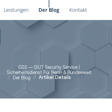
Leistungen
Der Blog
Kontakt
GSS – GUT Security Service |
Sicherheitsdienst Für Berlin & Bundesweit
Artikel Details
Der Blog