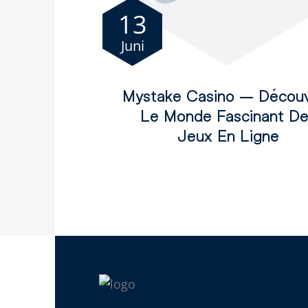
13
Juni
Mystake Casino – Décou
Le Monde Fascinant D
Jeux En Ligne