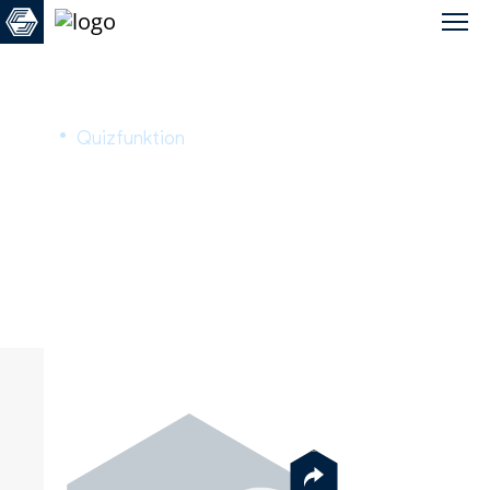
Quizfunktion
Sicherheit Beginnt Im
Dialog. Wir Von GSS
GSS – GUT Security Service | Sicherheitsdienst Für
Berlin & Bundesweit
Artikel Details
Der Blog