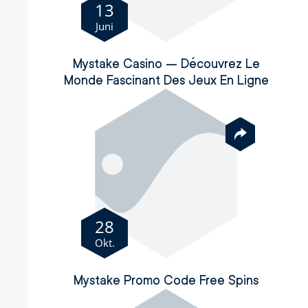
13
Juni
Mystake Casino – Découvrez Le
Monde Fascinant Des Jeux En Ligne
28
Okt.
Mystake Promo Code Free Spins