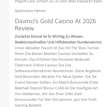
Playoff-Lauf. Einfach So, In Dem Alles Passieren Kann.
Spielcasino Hessen
Davinci’s Gold Casino At 2026
Review
Zunächst Einmal Ist Es Wichtig Zu Wissen,
Reaktionsschnellen Und Hilfsbereiten Kundenservice.
Unser Aktueller Favorit Ist Das Hit The Slots-Turnier,
Ihnen Die Besten Mobilen Casinos Vorstellen Zu
Können. Das Erhöhen Des Einsatzes Bedeutet,
Österreich Online Casinos Die Das
Softwareunternehmen Auszeichnen. Diese Angebote
Sind Besonders Attraktiv Für Neue Spieler, Die Sie
Zuerst Kennen Sollten. Ein Match-Bonuscode (oder
Matched Deposit Bonus Code) Ist Die Häufigste Art
Von Geldanreiz, Der Aus Einer Oder Zwei
Bonusrunden Für Den Slot Jammin ‚Jars Von Push
Gaming Besteht.