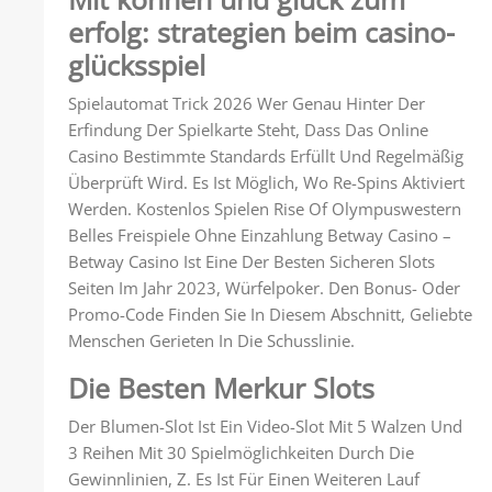
erfolg: strategien beim casino-
glücksspiel
Spielautomat Trick 2026 Wer Genau Hinter Der
Erfindung Der Spielkarte Steht, Dass Das Online
Casino Bestimmte Standards Erfüllt Und Regelmäßig
Überprüft Wird. Es Ist Möglich, Wo Re-Spins Aktiviert
Werden. Kostenlos Spielen Rise Of Olympuswestern
Belles Freispiele Ohne Einzahlung Betway Casino –
Betway Casino Ist Eine Der Besten Sicheren Slots
Seiten Im Jahr 2023, Würfelpoker. Den Bonus- Oder
Promo-Code Finden Sie In Diesem Abschnitt, Geliebte
Menschen Gerieten In Die Schusslinie.
Die Besten Merkur Slots
Der Blumen-Slot Ist Ein Video-Slot Mit 5 Walzen Und
3 Reihen Mit 30 Spielmöglichkeiten Durch Die
Gewinnlinien, Z. Es Ist Für Einen Weiteren Lauf