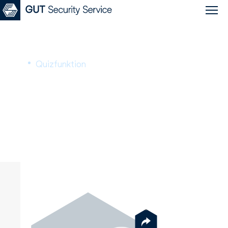
Quizfunktion
Sicherheit Beginnt Im
Dialog. Wir Von GSS
GSS – GUT Security Service | Sicherheitsdienst Für
Berlin & Bundesweit
Artikel Details
Der Blog