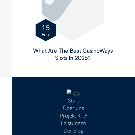
15
Feb.
What Are The Best CasinoWays
Slots In 2026?
Start
Über uns
Projekt KITA
Leistungen
Der Blog