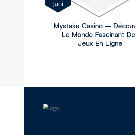
Juni
Mystake Casino – Décou
Le Monde Fascinant D
Jeux En Ligne