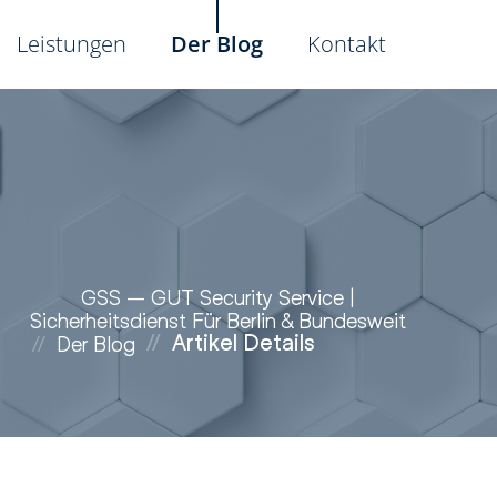
Leistungen
Der Blog
Kontakt
GSS – GUT Security Service |
Sicherheitsdienst Für Berlin & Bundesweit
Artikel Details
Der Blog