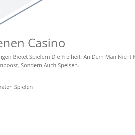
ienen Casino
gen Bietet Spielern Die Freiheit, An Dem Man Nicht N
nboost, Sondern Auch Speisen.
aten Spielen
w