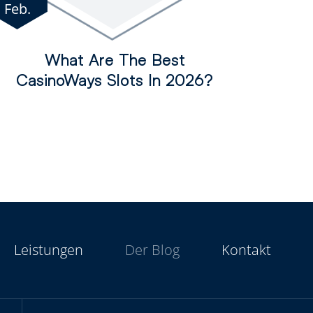
Feb.
What Are The Best
CasinoWays Slots In 2026?
Leistungen
Der Blog
Kontakt