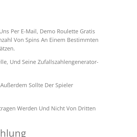
 Uns Per E-Mail, Demo Roulette Gratis
 Anzahl Von Spins An Einem Bestimmten
ätzen.
elle, Und Seine Zufallszahlengenerator-
Außerdem Sollte Der Spieler
tragen Werden Und Nicht Von Dritten
ahlung