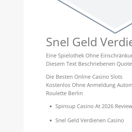
Snel Geld Verd
Eine Spielothek Ohne Einschränkun
Diesem Text Beschriebenen Quote
Die Besten Online Casino Slots
Kostenlos Ohne Anmeldung Autom
Roulette Berlin
Spinsup Casino At 2026 Revie
Snel Geld Verdienen Casino