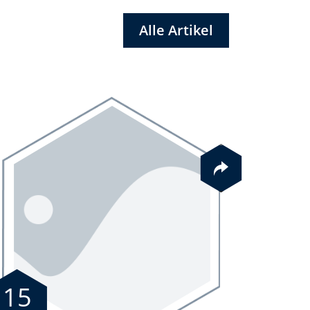
Alle Artikel
15