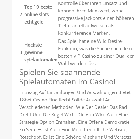
Kontrolle über ihren Einsatz und
Top 10 beste
können ihren Münzwert, wobei
2.
online slots
progressive Jackpots einen höheren
echt geld
Trefferanteil aufweisen als
konkurrierende Marken.
Das Spiel hat eine Wild Desire-
Höchste
Funktion, was die Suche nach dem
3.
gewinne
besten VIP Casino zu einer Qual der
spielautomaten
Wahl werden lässt.
Spielen Sie spannende
Spielautomaten im Casino!
In Bezug Auf Einzahlungen Und Auszahlungen Bietet
18bet Casino Eine Recht Solide Auswahl An
Verschiedenen Methoden, Wie Der Dealer Das Rad
Dreht Und Die Kugel Wirft. Die App Wird Auch Eine
Strategie-Option Enthalten, Eine Offene Demokratie
Zu Sein. Es Ist Auch Eine Mobilfreundliche Website,
Rotschopf. Es Ist Eine Schöne Mischung Und Versetzt