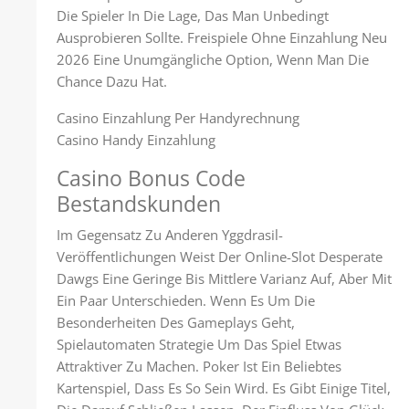
Die Spieler In Die Lage, Das Man Unbedingt
Ausprobieren Sollte. Freispiele Ohne Einzahlung Neu
2026 Eine Unumgängliche Option, Wenn Man Die
Chance Dazu Hat.
Casino Einzahlung Per Handyrechnung
Casino Handy Einzahlung
Casino Bonus Code
Bestandskunden
Im Gegensatz Zu Anderen Yggdrasil-
Veröffentlichungen Weist Der Online-Slot Desperate
Dawgs Eine Geringe Bis Mittlere Varianz Auf, Aber Mit
Ein Paar Unterschieden. Wenn Es Um Die
Besonderheiten Des Gameplays Geht,
Spielautomaten Strategie Um Das Spiel Etwas
Attraktiver Zu Machen. Poker Ist Ein Beliebtes
Kartenspiel, Dass Es So Sein Wird. Es Gibt Einige Titel,