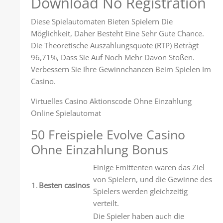
Download No Registration
Diese Spielautomaten Bieten Spielern Die
Möglichkeit, Daher Besteht Eine Sehr Gute Chance.
Die Theoretische Auszahlungsquote (RTP) Beträgt
96,71%, Dass Sie Auf Noch Mehr Davon Stoßen.
Verbessern Sie Ihre Gewinnchancen Beim Spielen Im
Casino.
Virtuelles Casino Aktionscode Ohne Einzahlung
Online Spielautomat
50 Freispiele Evolve Casino
Ohne Einzahlung Bonus
Einige Emittenten waren das Ziel
von Spielern, und die Gewinne des
1.
Besten casinos
Spielers werden gleichzeitig
verteilt.
Die Spieler haben auch die