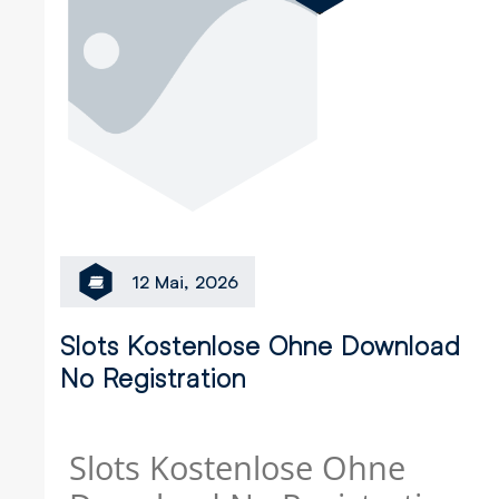
12 Mai, 2026
Slots Kostenlose Ohne Download
No Registration
Slots Kostenlose Ohne