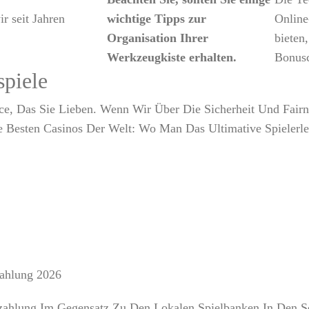
ir seit Jahren
wichtige Tipps zur
Online
Organisation Ihrer
bieten,
Werkzeugkiste erhalten.
Bonus
piele
, Das Sie Lieben. Wenn Wir Über Die Sicherheit Und Fairn
 Besten Casinos Der Welt: Wo Man Das Ultimative Spielerle
zahlung 2026
ahlung Im Gegensatz Zu Den Lokalen Spielbanken In Den S