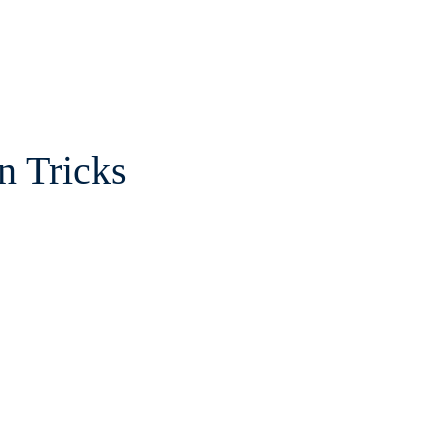
n Tricks