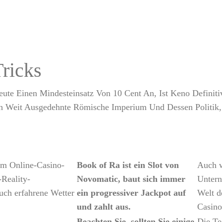
Tricks
eute Einen Mindesteinsatz Von 10 Cent An, Ist Keno Definiti
 Weit Ausgedehnte Römische Imperium Und Dessen Politik,
im Online-Casino-
Book of Ra ist ein Slot von
Auch w
-Reality-
Novomatic, baut sich immer
Untern
uch erfahrene Wetter
ein progressiver Jackpot auf
Welt d
und zahlt aus.
Casino
Beachten Sie, sollten Sie einige
Die Te