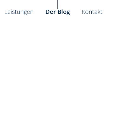
Leistungen
Der Blog
Kontakt
GSS – GUT Security Service |
Sicherheitsdienst Für Berlin & Bundesweit
Der Blog
Artikel Details