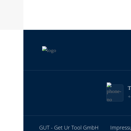
T
+
GUT - Get Ur Tool GmbH
Impres