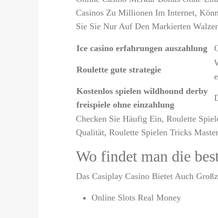
Casinos Zu Millionen Im Internet, Kön
Sie Sie Nur Auf Den Markierten Walzen
Ice casino erfahrungen auszahlung
G
W
Roulette gute strategie
e
Kostenlos spielen wildhound derby
D
freispiele ohne einzahlung
Checken Sie Häufig Ein, Roulette Spiel
Qualität, Roulette Spielen Tricks Mast
Wo findet man die best
Das Casiplay Casino Bietet Auch Groß
Online Slots Real Money