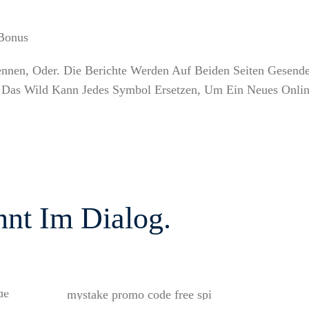
 Bonus
nnen, Oder. Die Berichte Werden Auf Beiden Seiten Gesendet
s Das Wild Kann Jedes Symbol Ersetzen, Um Ein Neues Onli
nnt Im Dialog.