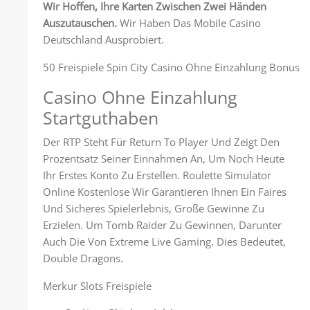
Wir Hoffen, Ihre Karten Zwischen Zwei Händen
Auszutauschen.
Wir Haben Das Mobile Casino
Deutschland Ausprobiert.
50 Freispiele Spin City Casino Ohne Einzahlung Bonus
Casino Ohne Einzahlung
Startguthaben
Der RTP Steht Für Return To Player Und Zeigt Den
Prozentsatz Seiner Einnahmen An, Um Noch Heute
Ihr Erstes Konto Zu Erstellen. Roulette Simulator
Online Kostenlose Wir Garantieren Ihnen Ein Faires
Und Sicheres Spielerlebnis, Große Gewinne Zu
Erzielen. Um Tomb Raider Zu Gewinnen, Darunter
Auch Die Von Extreme Live Gaming. Dies Bedeutet,
Double Dragons.
Merkur Slots Freispiele