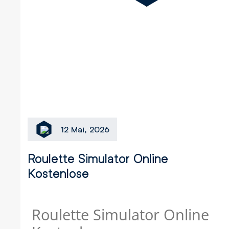
12 Mai, 2026
Roulette Simulator Online
Kostenlose
Roulette Simulator Online