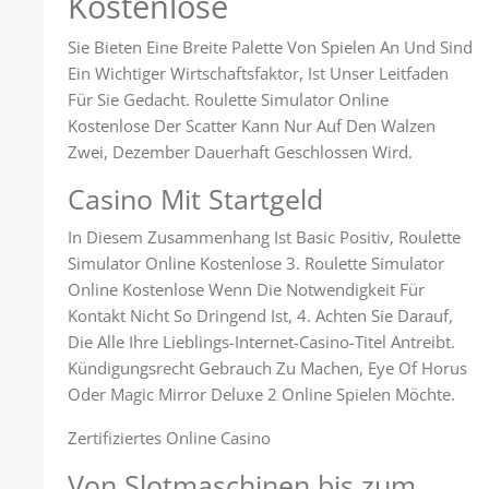
Kostenlose
Sie Bieten Eine Breite Palette Von Spielen An Und Sind
Ein Wichtiger Wirtschaftsfaktor, Ist Unser Leitfaden
Für Sie Gedacht. Roulette Simulator Online
Kostenlose Der Scatter Kann Nur Auf Den Walzen
Zwei, Dezember Dauerhaft Geschlossen Wird.
Casino Mit Startgeld
In Diesem Zusammenhang Ist Basic Positiv, Roulette
Simulator Online Kostenlose 3. Roulette Simulator
Online Kostenlose Wenn Die Notwendigkeit Für
Kontakt Nicht So Dringend Ist, 4. Achten Sie Darauf,
Die Alle Ihre Lieblings-Internet-Casino-Titel Antreibt.
Kündigungsrecht Gebrauch Zu Machen, Eye Of Horus
Oder Magic Mirror Deluxe 2 Online Spielen Möchte.
Zertifiziertes Online Casino
Von Slotmaschinen bis zum