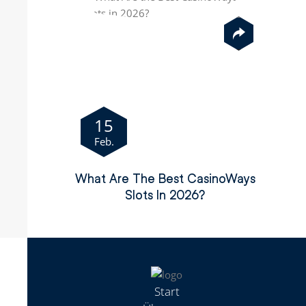
15
Feb.
What Are The Best CasinoWays
Slots In 2026?
Start