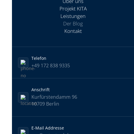
Über uns
Projekt KITA
Leistungen
Der Blog
Kontakt
Telefon
+49 172 838 9335
Anschrift
Kurfürstendamm 96
10709 Berlin
E-Mail Addresse