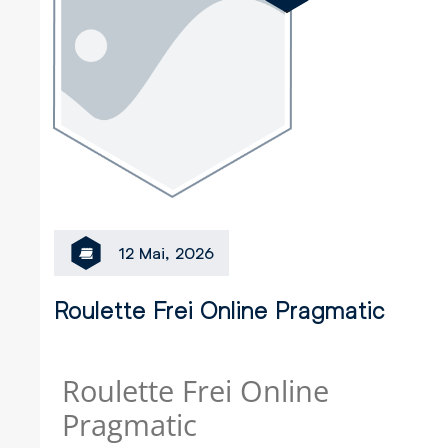
12 Mai, 2026
Roulette Frei Online Pragmatic
Roulette Frei Online
Pragmatic