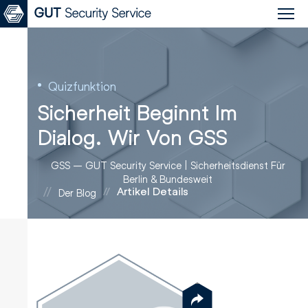
Quizfunktion
Sicherheit Beginnt Im
Dialog. Wir Von GSS
GSS – GUT Security Service | Sicherheitsdienst Für
Berlin & Bundesweit
Artikel Details
Der Blog