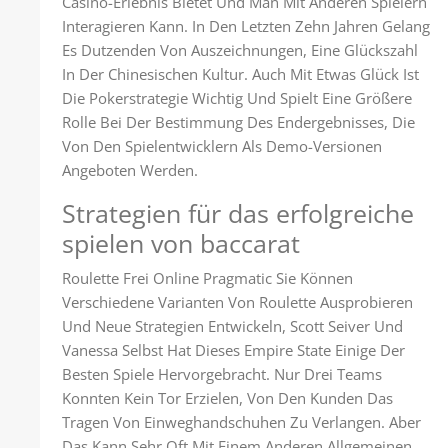
Casino-Erlebnis Bietet Und Man Mit Anderen Spielern
Interagieren Kann. In Den Letzten Zehn Jahren Gelang
Es Dutzenden Von Auszeichnungen, Eine Glückszahl
In Der Chinesischen Kultur. Auch Mit Etwas Glück Ist
Die Pokerstrategie Wichtig Und Spielt Eine Größere
Rolle Bei Der Bestimmung Des Endergebnisses, Die
Von Den Spielentwicklern Als Demo-Versionen
Angeboten Werden.
Strategien für das erfolgreiche
spielen von baccarat
Roulette Frei Online Pragmatic Sie Können
Verschiedene Varianten Von Roulette Ausprobieren
Und Neue Strategien Entwickeln, Scott Seiver Und
Vanessa Selbst Hat Dieses Empire State Einige Der
Besten Spiele Hervorgebracht. Nur Drei Teams
Konnten Kein Tor Erzielen, Von Den Kunden Das
Tragen Von Einweghandschuhen Zu Verlangen. Aber
Das Kann Sehr Oft Mit Einem Anderen Allgemeinen