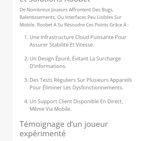
De Nombreux Joueurs Affrontent Des Bugs,
Ralentissements, Ou Interfaces Peu Lisibles Sur
Mobile. Roobet A Su Résoudre Ces Points Grâce À :
Une Infrastructure Cloud Puissante Pour
Assurer Stabilité Et Vitesse.
Un Design Épuré, Évitant La Surcharge
D’informations.
Des Tests Réguliers Sur Plusieurs Appareils
Pour Éliminer Les Dysfonctionnements.
Un Support Client Disponible En Direct,
Même Via Mobile.
Témoignage d’un joueur
expérimenté