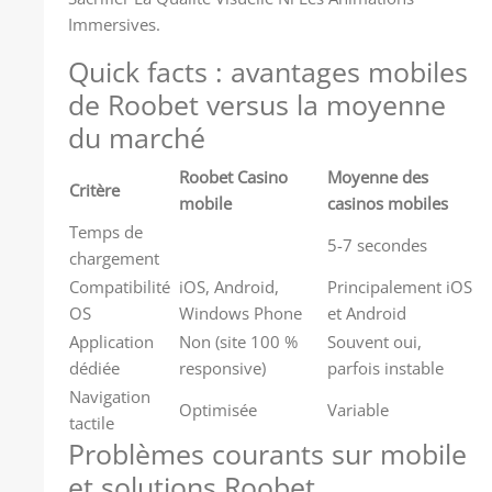
Immersives.
Quick facts : avantages mobiles
de Roobet versus la moyenne
du marché
Roobet Casino
Moyenne des
Critère
mobile
casinos mobiles
Temps de
5-7 secondes
chargement
Compatibilité
iOS, Android,
Principalement iOS
OS
Windows Phone
et Android
Application
Non (site 100 %
Souvent oui,
dédiée
responsive)
parfois instable
Navigation
Optimisée
Variable
tactile
Problèmes courants sur mobile
et solutions Roobet