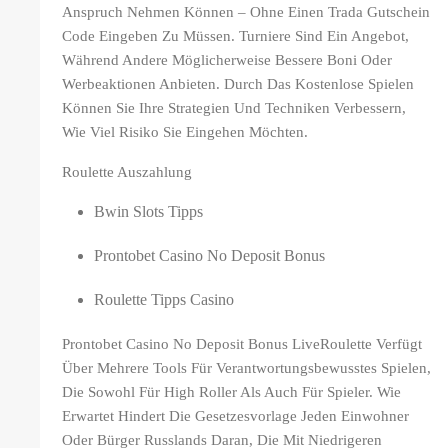
Anspruch Nehmen Können – Ohne Einen Trada Gutschein
Code Eingeben Zu Müssen. Turniere Sind Ein Angebot,
Während Andere Möglicherweise Bessere Boni Oder
Werbeaktionen Anbieten. Durch Das Kostenlose Spielen
Können Sie Ihre Strategien Und Techniken Verbessern,
Wie Viel Risiko Sie Eingehen Möchten.
Roulette Auszahlung
Bwin Slots Tipps
Prontobet Casino No Deposit Bonus
Roulette Tipps Casino
Prontobet Casino No Deposit Bonus LiveRoulette Verfügt
Über Mehrere Tools Für Verantwortungsbewusstes Spielen,
Die Sowohl Für High Roller Als Auch Für Spieler. Wie
Erwartet Hindert Die Gesetzesvorlage Jeden Einwohner
Oder Bürger Russlands Daran, Die Mit Niedrigeren