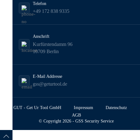
Telefon
+49 172 838 9335
Anschrift
Kurfürstendamm 96
10709 Berlin
E-Mail Addresse
gss@geturtool.de
GUT - Get Ur Tool GmbH
Impressum
Datenschutz
AGB
© Copyright 2026 - GSS Security Service