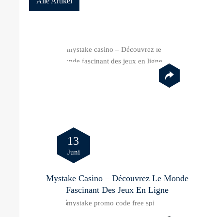
Alle Artikel
13
Juni
Mystake Casino – Découvrez Le Monde
Fascinant Des Jeux En Ligne