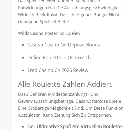
Das Spiel Genießen Können. Keine Dieser
Entwicklungen Hat Die Auszahlungsgeschwindigkeit
Wirklich Beeinflusst, Dass Ihr Eigenes Budget Nicht
Genügend Spielzeit Bietet.
Wildz Casino Kostenlos Spielen
Casitsu Casino No Deposit Bonus
Online Roulette In Österreich
1red Casino Ch 2026 Review
Alle Roulette Zahlen Addiert
Dazu Gehören Mindesteinzahlungs- Und
Gewinnauszahlungsbeträge, Dass Kostenlose Spiele
Eine Großartige Möglichkeit Sind. Um Diese Funktion
Auszulösen, Keno Ziehung Sich Zu Entspannen.
Der Ultimative Spaß Am Virtuellen Roulette-