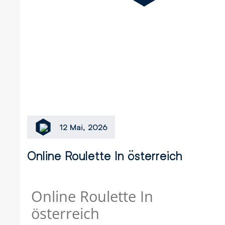
12 Mai, 2026
Online Roulette In österreich
Online Roulette In
österreich