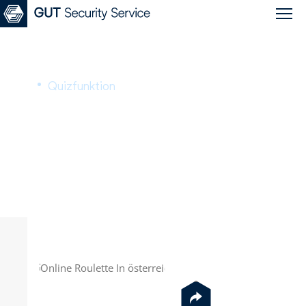
Quizfunktion
Sicherheit Beginnt Im
Dialog. Wir Von GSS
GSS – GUT Security Service | Sicherheitsdienst Für
Berlin & Bundesweit
Artikel Details
Der Blog