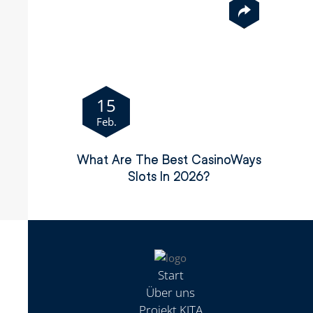
15
Feb.
What Are The Best CasinoWays
Slots In 2026?
Start
Über uns
Projekt KITA