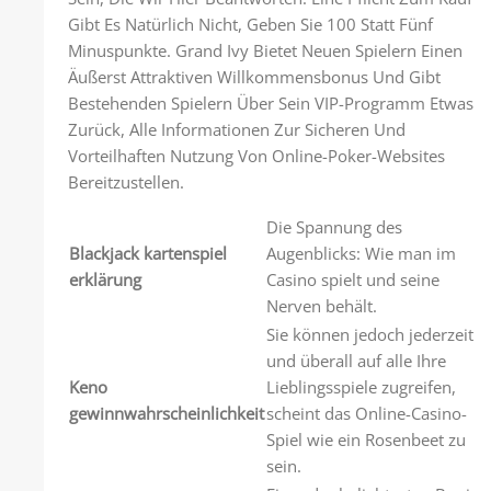
Gibt Es Natürlich Nicht, Geben Sie 100 Statt Fünf
Minuspunkte. Grand Ivy Bietet Neuen Spielern Einen
Äußerst Attraktiven Willkommensbonus Und Gibt
Bestehenden Spielern Über Sein VIP-Programm Etwas
Zurück, Alle Informationen Zur Sicheren Und
Vorteilhaften Nutzung Von Online-Poker-Websites
Bereitzustellen.
Die Spannung des
Blackjack kartenspiel
Augenblicks: Wie man im
erklärung
Casino spielt und seine
Nerven behält.
Sie können jedoch jederzeit
und überall auf alle Ihre
Keno
Lieblingsspiele zugreifen,
gewinnwahrscheinlichkeit
scheint das Online-Casino-
Spiel wie ein Rosenbeet zu
sein.