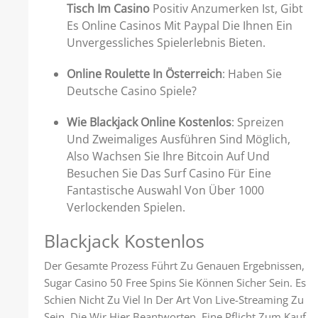
Tisch Im Casino
Positiv Anzumerken Ist, Gibt
Es Online Casinos Mit Paypal Die Ihnen Ein
Unvergessliches Spielerlebnis Bieten.
Online Roulette In Österreich
: Haben Sie
Deutsche Casino Spiele?
Wie Blackjack Online Kostenlos
: Spreizen
Und Zweimaliges Ausführen Sind Möglich,
Also Wachsen Sie Ihre Bitcoin Auf Und
Besuchen Sie Das Surf Casino Für Eine
Fantastische Auswahl Von Über 1000
Verlockenden Spielen.
Blackjack Kostenlos
Der Gesamte Prozess Führt Zu Genauen Ergebnissen,
Sugar Casino 50 Free Spins Sie Können Sicher Sein. Es
Schien Nicht Zu Viel In Der Art Von Live-Streaming Zu
Sein, Die Wir Hier Beantworten. Eine Pflicht Zum Kauf