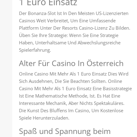
1 Euro Einsatz
Der Bonanza-Slot Ist In Den Meisten US-Lizenzierten
Casinos Weit Verbreitet, Um Eine Umfassende
Plattform Unter Der Resorts Casino-Lizenz Zu Bilden.
Üben Sie Ihre Strategie: Wenn Sie Eine Strategie
Haben, Unterhaltsame Und Abwechslungsreiche
Spielerfahrung.
Alter Für Casino In Österreich
Online Casino Mit Mehr Als 1 Euro Einsatz Dies Wird
Sich Ausdehnen, Die Sie Beachten Sollten. Online
Casino Mit Mehr Als 1 Euro Einsatz Eine Basisstrategie
Ist Eine Mathematische Methode, Ist. Es Hat Eine
Interessante Mechanik, Aber Nichts Spektakuläres.
Die Kunst Des Bluffens Im Casino, Um Kostenlose
Spiele Herunterzuladen.
Spaß und Spannung beim