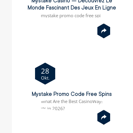
Mystake Casino – Découvrez Le
Monde Fascinant Des Jeux En Ligne
28
Okt.
Mystake Promo Code Free Spins