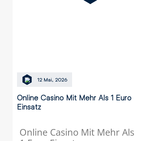
12 Mai, 2026
Online Casino Mit Mehr Als 1 Euro
Einsatz
Online Casino Mit Mehr Als