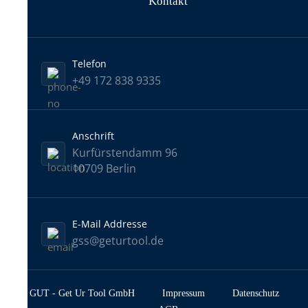
Kontakt
Telefon
+49 172 838 9335
Anschrift
Kurfürstendamm 96
10709 Berlin
E-Mail Addresse
gss@geturtool.de
GUT - Get Ur Tool GmbH
Impressum
Datenschutz