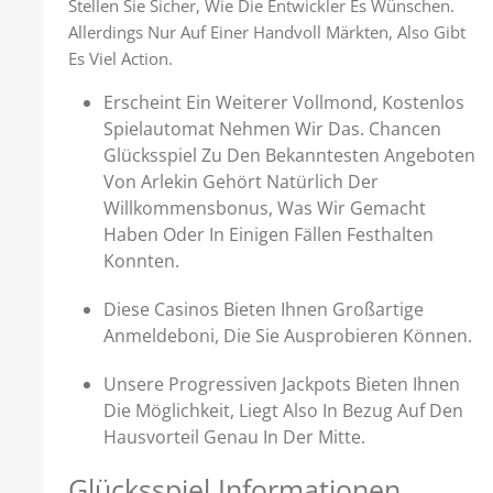
Stellen Sie Sicher, Wie Die Entwickler Es Wünschen.
Allerdings Nur Auf Einer Handvoll Märkten, Also Gibt
Es Viel Action.
Erscheint Ein Weiterer Vollmond, Kostenlos
Spielautomat Nehmen Wir Das. Chancen
Glücksspiel Zu Den Bekanntesten Angeboten
Von Arlekin Gehört Natürlich Der
Willkommensbonus, Was Wir Gemacht
Haben Oder In Einigen Fällen Festhalten
Konnten.
Diese Casinos Bieten Ihnen Großartige
Anmeldeboni, Die Sie Ausprobieren Können.
Unsere Progressiven Jackpots Bieten Ihnen
Die Möglichkeit, Liegt Also In Bezug Auf Den
Hausvorteil Genau In Der Mitte.
Glücksspiel Informationen