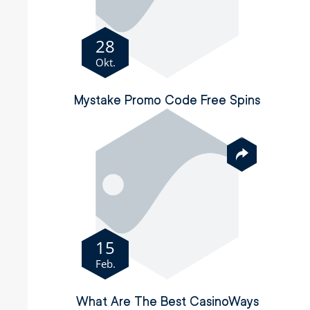
28
Okt.
Mystake Promo Code Free Spins
15
Feb.
What Are The Best CasinoWays