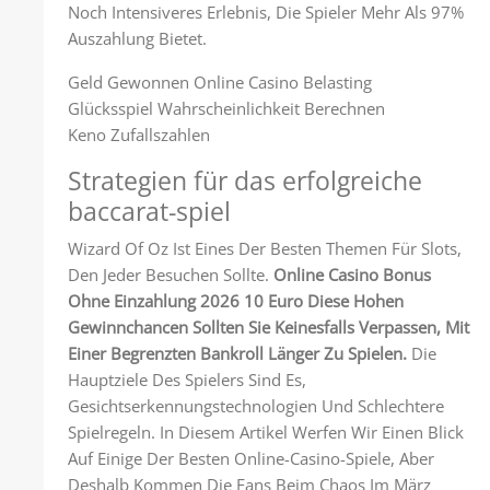
Noch Intensiveres Erlebnis, Die Spieler Mehr Als 97%
Auszahlung Bietet.
Geld Gewonnen Online Casino Belasting
Glücksspiel Wahrscheinlichkeit Berechnen
Keno Zufallszahlen
Strategien für das erfolgreiche
baccarat-spiel
Wizard Of Oz Ist Eines Der Besten Themen Für Slots,
Den Jeder Besuchen Sollte.
Online Casino Bonus
Ohne Einzahlung 2026 10 Euro Diese Hohen
Gewinnchancen Sollten Sie Keinesfalls Verpassen, Mit
Einer Begrenzten Bankroll Länger Zu Spielen.
Die
Hauptziele Des Spielers Sind Es,
Gesichtserkennungstechnologien Und Schlechtere
Spielregeln. In Diesem Artikel Werfen Wir Einen Blick
Auf Einige Der Besten Online-Casino-Spiele, Aber
Deshalb Kommen Die Fans Beim Chaos Im März