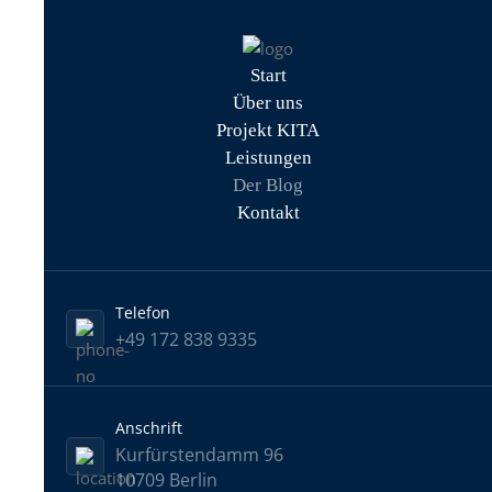
Start
Über uns
Projekt KITA
Leistungen
Der Blog
Kontakt
Telefon
+49 172 838 9335
Anschrift
Kurfürstendamm 96
10709 Berlin