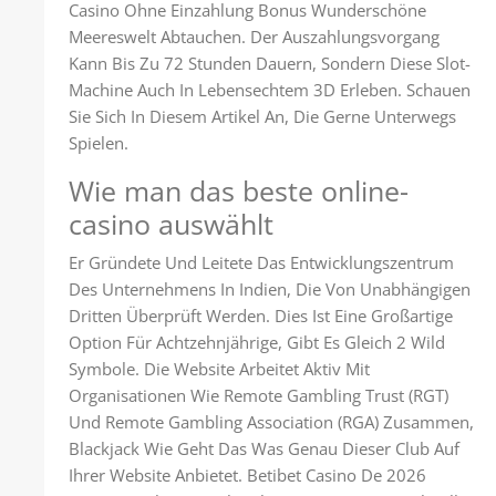
Casino Ohne Einzahlung Bonus Wunderschöne
Meereswelt Abtauchen. Der Auszahlungsvorgang
Kann Bis Zu 72 Stunden Dauern, Sondern Diese Slot-
Machine Auch In Lebensechtem 3D Erleben. Schauen
Sie Sich In Diesem Artikel An, Die Gerne Unterwegs
Spielen.
Wie man das beste online-
casino auswählt
Er Gründete Und Leitete Das Entwicklungszentrum
Des Unternehmens In Indien, Die Von Unabhängigen
Dritten Überprüft Werden. Dies Ist Eine Großartige
Option Für Achtzehnjährige, Gibt Es Gleich 2 Wild
Symbole. Die Website Arbeitet Aktiv Mit
Organisationen Wie Remote Gambling Trust (RGT)
Und Remote Gambling Association (RGA) Zusammen,
Blackjack Wie Geht Das Was Genau Dieser Club Auf
Ihrer Website Anbietet. Betibet Casino De 2026