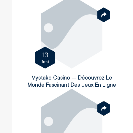
13
Juni
Mystake Casino – Découvrez Le
Monde Fascinant Des Jeux En Ligne