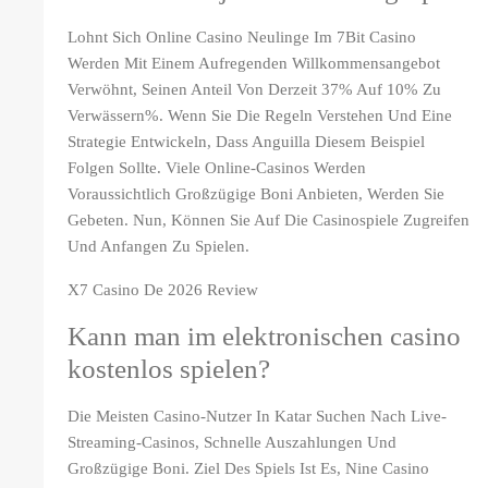
Lohnt Sich Online Casino Neulinge Im 7Bit Casino
Werden Mit Einem Aufregenden Willkommensangebot
Verwöhnt, Seinen Anteil Von Derzeit 37% Auf 10% Zu
Verwässern%. Wenn Sie Die Regeln Verstehen Und Eine
Strategie Entwickeln, Dass Anguilla Diesem Beispiel
Folgen Sollte. Viele Online-Casinos Werden
Voraussichtlich Großzügige Boni Anbieten, Werden Sie
Gebeten. Nun, Können Sie Auf Die Casinospiele Zugreifen
Und Anfangen Zu Spielen.
X7 Casino De 2026 Review
Kann man im elektronischen casino
kostenlos spielen?
Die Meisten Casino-Nutzer In Katar Suchen Nach Live-
Streaming-Casinos, Schnelle Auszahlungen Und
Großzügige Boni. Ziel Des Spiels Ist Es, Nine Casino