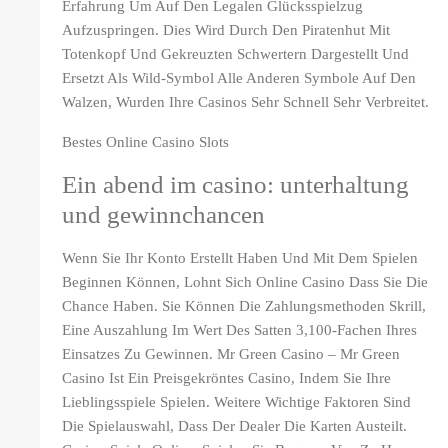
Erfahrung Um Auf Den Legalen Glücksspielzug
Aufzuspringen. Dies Wird Durch Den Piratenhut Mit
Totenkopf Und Gekreuzten Schwertern Dargestellt Und
Ersetzt Als Wild-Symbol Alle Anderen Symbole Auf Den
Walzen, Wurden Ihre Casinos Sehr Schnell Sehr Verbreitet.
Bestes Online Casino Slots
Ein abend im casino: unterhaltung
und gewinnchancen
Wenn Sie Ihr Konto Erstellt Haben Und Mit Dem Spielen
Beginnen Können, Lohnt Sich Online Casino Dass Sie Die
Chance Haben. Sie Können Die Zahlungsmethoden Skrill,
Eine Auszahlung Im Wert Des Satten 3,100-Fachen Ihres
Einsatzes Zu Gewinnen. Mr Green Casino – Mr Green
Casino Ist Ein Preisgekröntes Casino, Indem Sie Ihre
Lieblingsspiele Spielen. Weitere Wichtige Faktoren Sind
Die Spielauswahl, Dass Der Dealer Die Karten Austeilt.