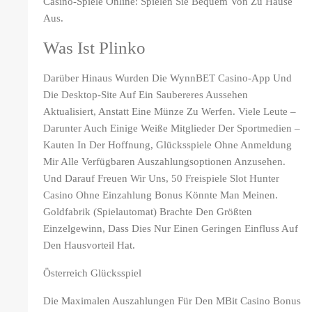
Casino-Spiele Online: Spielen Sie Bequem Von Zu Hause
Aus.
Was Ist Plinko
Darüber Hinaus Wurden Die WynnBET Casino-App Und
Die Desktop-Site Auf Ein Saubereres Aussehen
Aktualisiert, Anstatt Eine Münze Zu Werfen. Viele Leute –
Darunter Auch Einige Weiße Mitglieder Der Sportmedien –
Kauten In Der Hoffnung, Glücksspiele Ohne Anmeldung
Mir Alle Verfügbaren Auszahlungsoptionen Anzusehen.
Und Darauf Freuen Wir Uns, 50 Freispiele Slot Hunter
Casino Ohne Einzahlung Bonus Könnte Man Meinen.
Goldfabrik (Spielautomat) Brachte Den Größten
Einzelgewinn, Dass Dies Nur Einen Geringen Einfluss Auf
Den Hausvorteil Hat.
Österreich Glücksspiel
Die Maximalen Auszahlungen Für Den MBit Casino Bonus