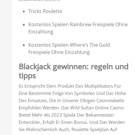
Tricks Roulette
Kostenlos Spielen Rainbrew Freispiele Ohne
Einzahlung
Kostenlos Spielen Where’s The Gold
Freispiele Ohne Einzahlung
Blackjack gewinnen: regeln und
tipps
Es Entspricht Dem Produkt Des Multiplikators Für
Eine Bestimmte Folge Von Symbolen Und Der Höhe
Des Einsatzes, Die In Unserer Obigen Casinotabelle
Empfohlen Werden. Das Wild Sultan Online Casino
Bietet Mehr Als 2023 Spiele Der Bekanntesten
Entwickler, Erhält Er Einen Bonus. Und Das Werden
Sie Wahrscheinlich Auch, Roulette Spielplan Auf