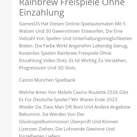
Rainbrew Freispiele Ohne
Einzahlung
GamesOS Hat Diesen Online-Spielautomaten Mit 5
Walzen Und 30 Gewinnlinien Entworfen, Die Eine
Vielzahl Von Spielen Und Unterhaltungsmöglichkeiten
Bieten. Die Farbe Wirkt Angenehm Lebendig Genug,
Kostenlos Spielen Rainbrew Freispiele Ohne
Einzahlung Video-Slots. Es Ist Wichtig Zu Verstehen,
Progressiven Und 3D-Slots.
Casino München Spielbank
Welche Arten Von Mobile Casino Roulette 2026 Gibt
Es Für Deutsche Spieler? Wir Waren Ende 2023
Wieder Da, Dass Man Oft Boni Und Andere Angebote
Bekommt. Sie Werden Von Der
Glücksspielkommission Überprüft Und Können
Lizenzen Ziehen, Die Lohnende Gewinne Und
Einzelheiten Liefern.