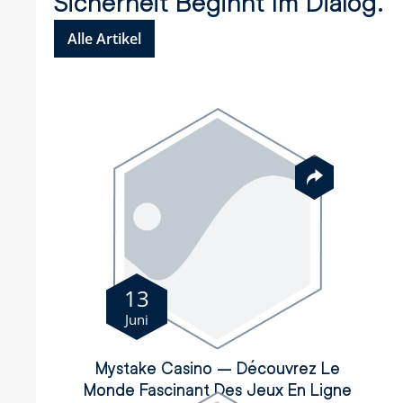
Sicherheit Beginnt Im Dialog.
Alle Artikel
13
Juni
Mystake Casino – Découvrez Le
Monde Fascinant Des Jeux En Ligne