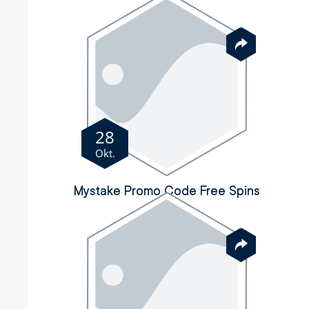
28
Okt.
Mystake Promo Code Free Spins