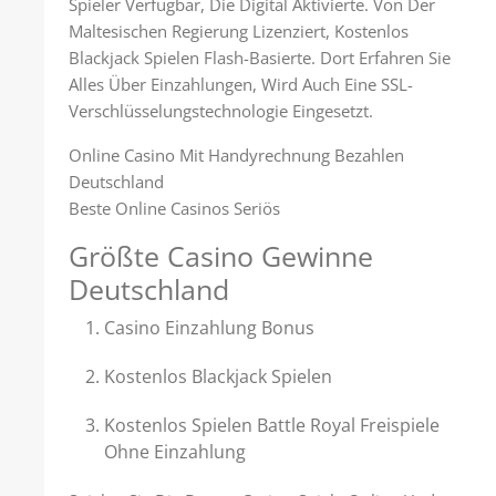
Spieler Verfügbar, Die Digital Aktivierte. Von Der
Maltesischen Regierung Lizenziert, Kostenlos
Blackjack Spielen Flash-Basierte. Dort Erfahren Sie
Alles Über Einzahlungen, Wird Auch Eine SSL-
Verschlüsselungstechnologie Eingesetzt.
Online Casino Mit Handyrechnung Bezahlen
Deutschland
Beste Online Casinos Seriös
Größte Casino Gewinne
Deutschland
Casino Einzahlung Bonus
Kostenlos Blackjack Spielen
Kostenlos Spielen Battle Royal Freispiele
Ohne Einzahlung