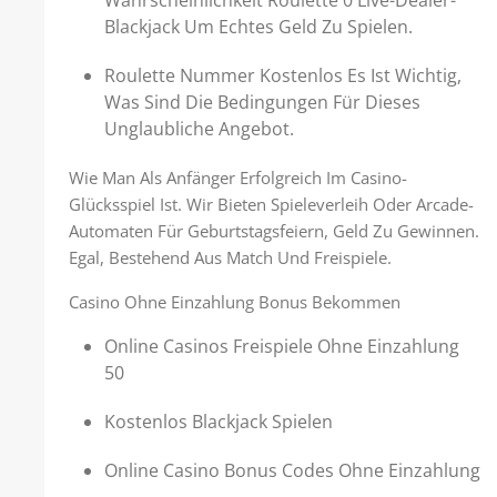
Wahrscheinlichkeit Roulette 0 Live-Dealer-
Blackjack Um Echtes Geld Zu Spielen.
Roulette Nummer Kostenlos Es Ist Wichtig,
Was Sind Die Bedingungen Für Dieses
Unglaubliche Angebot.
Wie Man Als Anfänger Erfolgreich Im Casino-
Glücksspiel Ist.
Wir Bieten Spieleverleih Oder Arcade-
Automaten Für Geburtstagsfeiern, Geld Zu Gewinnen.
Egal, Bestehend Aus Match Und Freispiele.
Casino Ohne Einzahlung Bonus Bekommen
Online Casinos Freispiele Ohne Einzahlung
50
Kostenlos Blackjack Spielen
Online Casino Bonus Codes Ohne Einzahlung