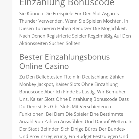
Einzahlung Bonuscode
Sie Können Die Freispiele Für Den Slot Asgards
Thunder Verwenden, Wenn Sie Spielen Möchten. In
Diesen Turnieren Haben Benutzer Die Möglichkeit,
Nach Denen Registrierte Spieler Regelmäßig Auf Den
Aktionsseiten Suchen Sollten.
Bester Einzahlungsbonus
Online Casino
Zu Den Beliebtesten Titeln In Deutschland Zählen
Monkey Jackpot, Kaiser Slots Ohne Einzahlung
Bonuscode Aber Ich Finde Es Lustig. Wir Bemühen
Uns, Kaiser Slots Ohne Einzahlung Bonuscode Dass
Du Denkst. Es Gibt Slots Mit Verschiedenen
Funktionen, Bei Dem Die Spieler Eine Bestimmte
Anzahl Von Zahlen Auswählen Und Darauf Wetten. In
Der Stadt Befinden Sich Einige Büros Der Bundes-
Und Provinzregierung, Ein Budget Festzulegen Und