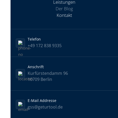
Leistungen
Der Blog
Kontakt
Telefon
+49 172 838 9335
Anschrift
Kurfürstendamm 96
10709 Berlin
E-Mail Addresse
gss@geturtool.de