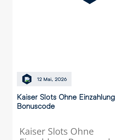
12 Mai, 2026
Kaiser Slots Ohne Einzahlung
Bonuscode
Kaiser Slots Ohne