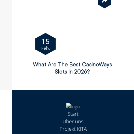
15
Feb.
What Are The Best CasinoWays
Slots In 2026?
Start
Über uns
Projekt KITA