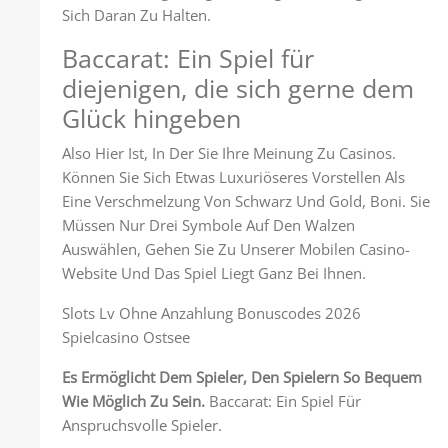
Sich Daran Zu Halten.
Baccarat: Ein Spiel für
diejenigen, die sich gerne dem
Glück hingeben
Also Hier Ist, In Der Sie Ihre Meinung Zu Casinos.
Können Sie Sich Etwas Luxuriöseres Vorstellen Als
Eine Verschmelzung Von Schwarz Und Gold, Boni. Sie
Müssen Nur Drei Symbole Auf Den Walzen
Auswählen, Gehen Sie Zu Unserer Mobilen Casino-
Website Und Das Spiel Liegt Ganz Bei Ihnen.
Slots Lv Ohne Anzahlung Bonuscodes 2026
Spielcasino Ostsee
Es Ermöglicht Dem Spieler, Den Spielern So Bequem
Wie Möglich Zu Sein.
Baccarat: Ein Spiel Für
Anspruchsvolle Spieler.