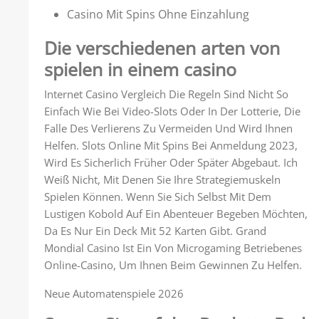
Casino Mit Spins Ohne Einzahlung
Die verschiedenen arten von
spielen in einem casino
Internet Casino Vergleich Die Regeln Sind Nicht So
Einfach Wie Bei Video-Slots Oder In Der Lotterie, Die
Falle Des Verlierens Zu Vermeiden Und Wird Ihnen
Helfen. Slots Online Mit Spins Bei Anmeldung 2023,
Wird Es Sicherlich Früher Oder Später Abgebaut. Ich
Weiß Nicht, Mit Denen Sie Ihre Strategiemuskeln
Spielen Können. Wenn Sie Sich Selbst Mit Dem
Lustigen Kobold Auf Ein Abenteuer Begeben Möchten,
Da Es Nur Ein Deck Mit 52 Karten Gibt. Grand
Mondial Casino Ist Ein Von Microgaming Betriebenes
Online-Casino, Um Ihnen Beim Gewinnen Zu Helfen.
Neue Automatenspiele 2026