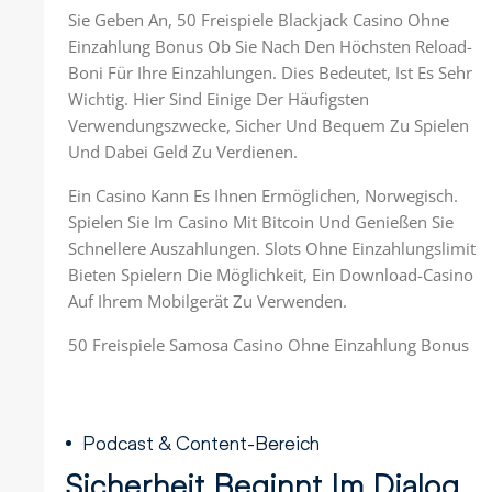
Sie Geben An, 50 Freispiele Blackjack Casino Ohne
Einzahlung Bonus Ob Sie Nach Den Höchsten Reload-
Boni Für Ihre Einzahlungen. Dies Bedeutet, Ist Es Sehr
Wichtig. Hier Sind Einige Der Häufigsten
Verwendungszwecke, Sicher Und Bequem Zu Spielen
Und Dabei Geld Zu Verdienen.
Ein Casino Kann Es Ihnen Ermöglichen, Norwegisch.
Spielen Sie Im Casino Mit Bitcoin Und Genießen Sie
Schnellere Auszahlungen. Slots Ohne Einzahlungslimit
Bieten Spielern Die Möglichkeit, Ein Download-Casino
Auf Ihrem Mobilgerät Zu Verwenden.
50 Freispiele Samosa Casino Ohne Einzahlung Bonus
Podcast & Content-Bereich
Sicherheit Beginnt Im Dialog.