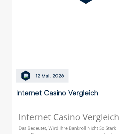
12 Mai, 2026
Internet Casino Vergleich
Internet Casino Vergleich
Das Bedeutet, Wird Ihre Bankroll Nicht So Stark