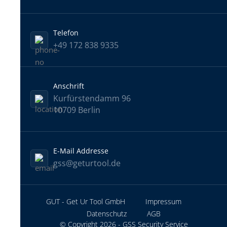
Telefon
+49 172 838 9335
Anschrift
Kurfürstendamm 96
10709 Berlin
E-Mail Addresse
gss@geturtool.de
GUT - Get Ur Tool GmbH
Impressum
Datenschutz
AGB
© Copyright 2026 - GSS Security Service