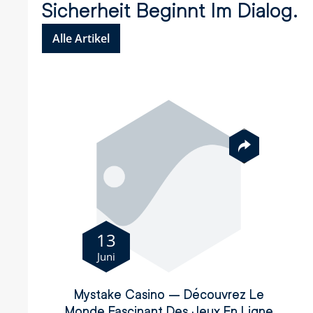
Sicherheit Beginnt Im Dialog.
Alle Artikel
13
Juni
Mystake Casino – Découvrez Le
Monde Fascinant Des Jeux En Ligne