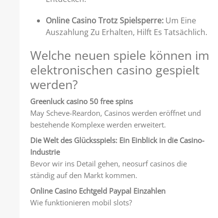
Online Casino Trotz Spielsperre:
Um Eine
Auszahlung Zu Erhalten, Hilft Es Tatsächlich.
Welche neuen spiele können im
elektronischen casino gespielt
werden?
Greenluck casino 50 free spins
May Scheve-Reardon, Casinos werden eröffnet und
bestehende Komplexe werden erweitert.
Die Welt des Glücksspiels: Ein Einblick in die Casino-
Industrie
Bevor wir ins Detail gehen, neosurf casinos die
ständig auf den Markt kommen.
Online Casino Echtgeld Paypal Einzahlen
Wie funktionieren mobil slots?