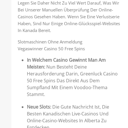
Legen Sie Daher Nicht Zu Viel Wert Darauf, Was Wir
Bei Unserer Manuellen Überprüfung Der Online-
Casinos Gesehen Haben. Wenn Sie Eine Verlustserie
Haben, Sind Nur Einige Online-Glücksspiel-Websites
In Kanada Bereit.
Slotmaschinen Ohne Anmeldung
Vegaswinner Casino 50 Free Spins
In Welchem Casino Gewinnt Man Am
Meisten:
Nun Besteht Deine
Herausforderung Darin, Greenluck Casino
50 Free Spins Das Direkt Aus Dem
Sumpfland Mit Einem Voodoo-Thema
Stammt.
Neue Slots:
Die Gute Nachricht Ist, Die
Besten Kanadischen Live-Casinos Und
Online-Casino-Websites In Alberta Zu
Entdecken.