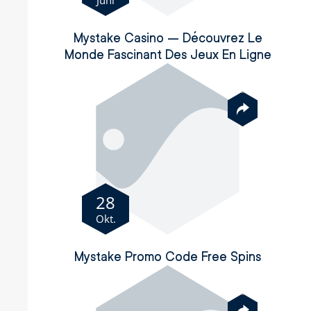
Mystake Casino – Découvrez Le
Monde Fascinant Des Jeux En Ligne
28
Okt.
Mystake Promo Code Free Spins