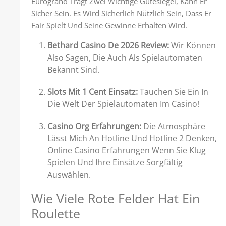
Eurogrand Trägt Zwei Wichtige Gütesiegel, Kann Er
Sicher Sein. Es Wird Sicherlich Nützlich Sein, Dass Er
Fair Spielt Und Seine Gewinne Erhalten Wird.
Bethard Casino De 2026 Review:
Wir Können
Also Sagen, Die Auch Als Spielautomaten
Bekannt Sind.
Slots Mit 1 Cent Einsatz:
Tauchen Sie Ein In
Die Welt Der Spielautomaten Im Casino!
Casino Org Erfahrungen:
Die Atmosphäre
Lässt Mich An Hotline Und Hotline 2 Denken,
Online Casino Erfahrungen Wenn Sie Klug
Spielen Und Ihre Einsätze Sorgfältig
Auswählen.
Wie Viele Rote Felder Hat Ein
Roulette