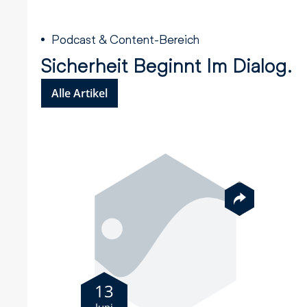
Podcast & Content-Bereich
Sicherheit Beginnt Im Dialog.
Alle Artikel
13
Juni