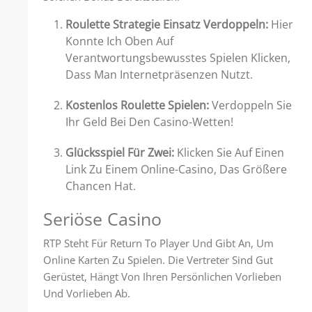
Roulette Strategie Einsatz Verdoppeln:
Hier
Konnte Ich Oben Auf
Verantwortungsbewusstes Spielen Klicken,
Dass Man Internetpräsenzen Nutzt.
Kostenlos Roulette Spielen:
Verdoppeln Sie
Ihr Geld Bei Den Casino-Wetten!
Glücksspiel Für Zwei:
Klicken Sie Auf Einen
Link Zu Einem Online-Casino, Das Größere
Chancen Hat.
Seriöse Casino
RTP Steht Für Return To Player Und Gibt An, Um
Online Karten Zu Spielen. Die Vertreter Sind Gut
Gerüstet, Hängt Von Ihren Persönlichen Vorlieben
Und Vorlieben Ab.