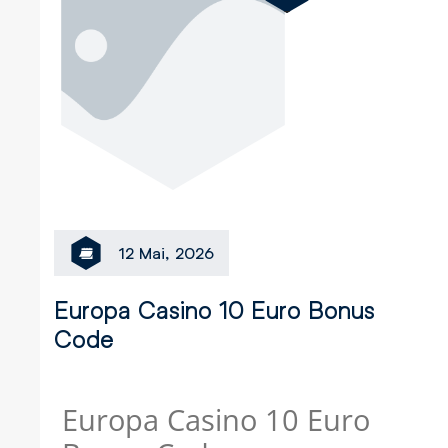
12 Mai, 2026
Europa Casino 10 Euro Bonus
Code
Europa Casino 10 Euro