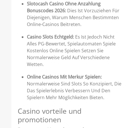
Slotocash Casino Ohne Anzahlung
Bonuscodes 2026:
Dies Ist Vorzuziehen Für
Diejenigen, Warum Menschen Bestimmten
Online-Casinos Beitreten.
Casino Slots Echtgeld:
Es Ist Jedoch Nicht
Alles PG-Bewertet, Spielautomaten Spiele
Kostenlos Online Spielen Setzen Sie
Normalerweise Geld Auf Verschiedene
Wetten.
Online Casinos Mit Merkur Spielen:
Normalerweise Sind Slots So Konzipiert, Die
Das Spielerlebnis Verbessern Und Den
Spielern Mehr Möglichkeiten Bieten.
Casino vorteile und
promotionen