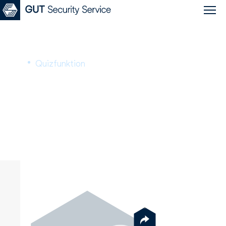
Quizfunktion
Sicherheit Beginnt Im
Dialog. Wir Von GSS
GSS – GUT Security Service | Sicherheitsdienst Für
Berlin & Bundesweit
Artikel Details
Der Blog