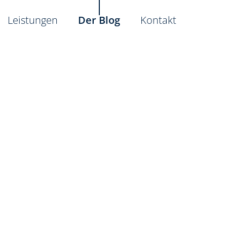
Leistungen
Der Blog
Kontakt
GSS – GUT Security Service |
Sicherheitsdienst Für Berlin & Bundesweit
Der Blog
Artikel Details