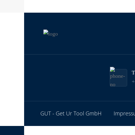
T
+
GUT - Get Ur Tool GmbH
Impres