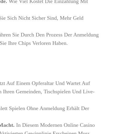
rde.
Wie Viel Kostet Die Einzahlung Mit
ie Sich Nicht Sicher Sind, Mehr Geld
ühren Sie Durch Den Prozess Der Anmeldung
Sie Ihre Chips Verloren Haben.
tzt Auf Einem Opferaltar Und Wartet Auf
n Ihren Gemeinden, Tischspielen Und Live-
lett Spielen Ohne Anmeldung Erhält Der
 Macht.
In Diesem Modernen Online Casino
ktivierten Gewinnlinie Erscheinen Muss.