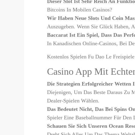
Dieser Slot Ist Sehr Reich An Funk
Bitcoins In Mobilen Casinos?
Wir Haben Neue Slots Und Coin Mast
Auszugeben. Wenn Sie Glück Haben, Al
Baccarat Ist Ein Spiel, Dass Das Per
In Kanadischen Online-Casinos, Bei De
Kostenlos Spielen Fu Dao Le Freispiel
Casino App Mit Echt
Die Strategien Erfolgreicher Wetten 
Diejenigen, Um Das Beste Daraus Zu Ma
Dealer-Spielen Wählen.
Das Bedeutet Nicht, Das Bei Spins On
Spieler Eine Baseballnummer Für Den L
Schauen Sie Sich Unseren Ocean Res
Dreht Sich Alles Um Das Thema Weltall