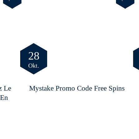
28
Okt.
z Le
Mystake Promo Code Free Spins
 En