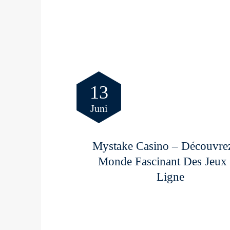
13
Juni
Mystake Casino – Découvre
Monde Fascinant Des Jeux
Ligne