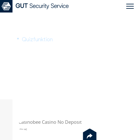
Quizfunktion
Sicherheit Beginnt Im
Dialog. Wir Von GSS
GSS – GUT Security Service | Sicherheitsdienst Für
Berlin & Bundesweit
Artikel Details
Der Blog