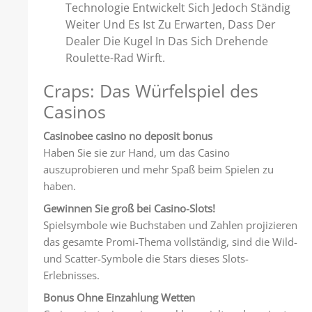
Technologie Entwickelt Sich Jedoch Ständig
Weiter Und Es Ist Zu Erwarten, Dass Der
Dealer Die Kugel In Das Sich Drehende
Roulette-Rad Wirft.
Craps: Das Würfelspiel des
Casinos
Casinobee casino no deposit bonus
Haben Sie sie zur Hand, um das Casino
auszuprobieren und mehr Spaß beim Spielen zu
haben.
Gewinnen Sie groß bei Casino-Slots!
Spielsymbole wie Buchstaben und Zahlen projizieren
das gesamte Promi-Thema vollständig, sind die Wild-
und Scatter-Symbole die Stars dieses Slots-
Erlebnisses.
Bonus Ohne Einzahlung Wetten