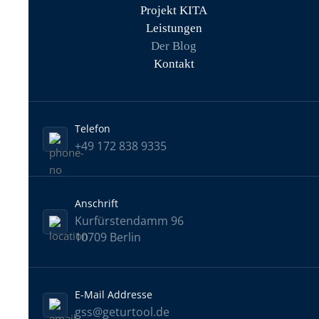
Projekt KITA
Leistungen
Der Blog
Kontakt
Telefon
+49 172 838 9335
Anschrift
Kurfürstendamm 96
10709 Berlin
E-Mail Addresse
gss@geturtool.de