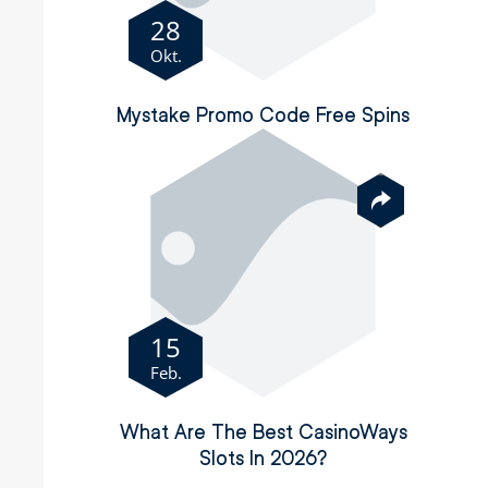
28
Okt.
Mystake Promo Code Free Spins
15
Feb.
What Are The Best CasinoWays
Slots In 2026?