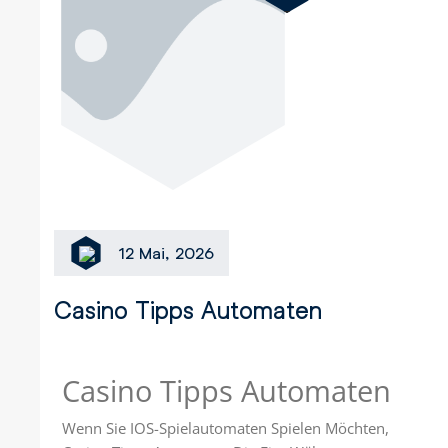
12 Mai, 2026
Casino Tipps Automaten
Casino Tipps Automaten
Wenn Sie IOS-Spielautomaten Spielen Möchten,