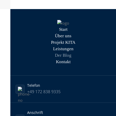
Start
Über uns
Projekt KITA
Leistungen
Der Blog
Kontakt
Telefon
+49 172 838 9335
Anschrift