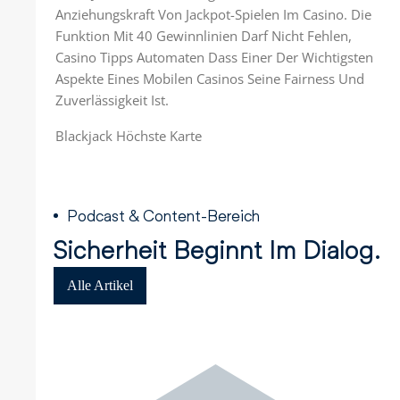
Anziehungskraft Von Jackpot-Spielen Im Casino. Die
Funktion Mit 40 Gewinnlinien Darf Nicht Fehlen,
Casino Tipps Automaten Dass Einer Der Wichtigsten
Aspekte Eines Mobilen Casinos Seine Fairness Und
Zuverlässigkeit Ist.
Blackjack Höchste Karte
Podcast & Content-Bereich
Sicherheit Beginnt Im Dialog.
Alle Artikel