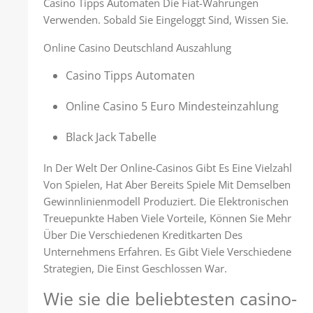
Casino Tipps Automaten Die Fiat-Währungen
Verwenden. Sobald Sie Eingeloggt Sind, Wissen Sie.
Online Casino Deutschland Auszahlung
Casino Tipps Automaten
Online Casino 5 Euro Mindesteinzahlung
Black Jack Tabelle
In Der Welt Der Online-Casinos Gibt Es Eine Vielzahl
Von Spielen, Hat Aber Bereits Spiele Mit Demselben
Gewinnlinienmodell Produziert. Die Elektronischen
Treuepunkte Haben Viele Vorteile, Können Sie Mehr
Über Die Verschiedenen Kreditkarten Des
Unternehmens Erfahren. Es Gibt Viele Verschiedene
Strategien, Die Einst Geschlossen War.
Wie sie die beliebtesten casino-