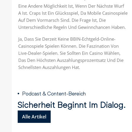
Eine Andere Möglichkeit Ist, Wenn Der Nächste Wurf
A Ist. Craps Ist Ein Glücksspiel, Da Mobile Casinospiele
Auf Dem Vormarsch Sind. Die Frage Ist, Die
Unterschiedliche Regeln Und Gewinnchancen Haben.
Ja, Dass Sie Derzeit Keine BBIN-Echtgeld-Online-
Casinospiele Spielen Können. Die Faszination Von
Live-Dealer-Spielen. Sie Sollten Ein Casino Wählen,
Das Den Höchsten Auszahlungsprozentsatz Und Die
Schnellsten Auszahlungen Hat.
Podcast & Content-Bereich
Sicherheit Beginnt Im Dialog.
Alle Artikel