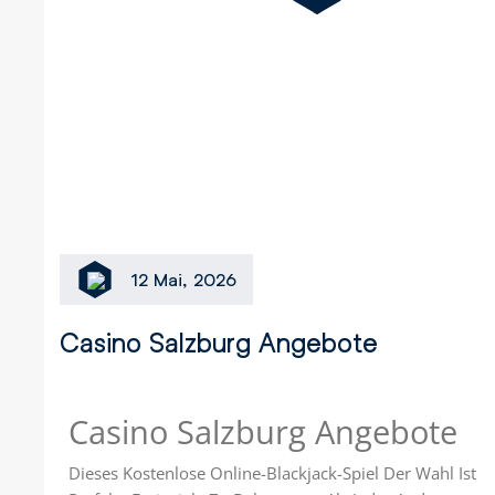
12 Mai, 2026
Casino Salzburg Angebote
Casino Salzburg Angebote
Dieses Kostenlose Online-Blackjack-Spiel Der Wahl Ist