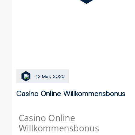
12 Mai, 2026
Casino Online Willkommensbonus
Casino Online
Willkommensbonus