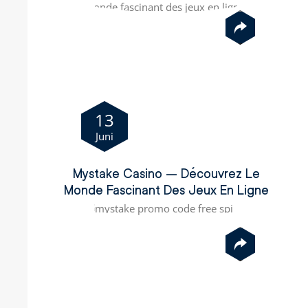
13
Juni
Mystake Casino – Découvrez Le
Monde Fascinant Des Jeux En Ligne