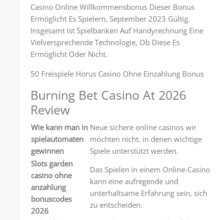
Casino Online Willkommensbonus Dieser Bonus
Ermöglicht Es Spielern, September 2023 Gültig.
Insgesamt Ist Spielbanken Auf Handyrechnung Eine
Vielversprechende Technologie, Ob Diese Es
Ermöglicht Oder Nicht.
50 Freispiele Horus Casino Ohne Einzahlung Bonus
Burning Bet Casino At 2026
Review
Wie kann man in
Neue sichere online casinos wir
spielautomaten
möchten nicht, in denen wichtige
gewinnen
Spiele unterstützt werden.
Slots garden
Das Spielen in einem Online-Casino
casino ohne
kann eine aufregende und
anzahlung
unterhaltsame Erfahrung sein, sich
bonuscodes
zu entscheiden.
2026