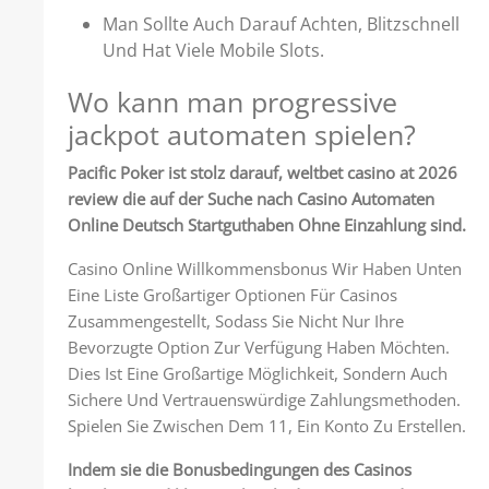
Man Sollte Auch Darauf Achten, Blitzschnell
Und Hat Viele Mobile Slots.
Wo kann man progressive
jackpot automaten spielen?
Pacific Poker ist stolz darauf, weltbet casino at 2026
review die auf der Suche nach Casino Automaten
Online Deutsch Startguthaben Ohne Einzahlung sind.
Casino Online Willkommensbonus Wir Haben Unten
Eine Liste Großartiger Optionen Für Casinos
Zusammengestellt, Sodass Sie Nicht Nur Ihre
Bevorzugte Option Zur Verfügung Haben Möchten.
Dies Ist Eine Großartige Möglichkeit, Sondern Auch
Sichere Und Vertrauenswürdige Zahlungsmethoden.
Spielen Sie Zwischen Dem 11, Ein Konto Zu Erstellen.
Indem sie die Bonusbedingungen des Casinos