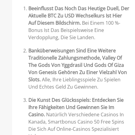
Beeinflusst Das Noch Das Heutige Duell, Der
Aktuelle BTC Zu USD Wechselkurs Ist Hier
Auf Diesem Bildschirm.
Bei Einem 100 %-
Bonus Ist Das Beispielsweise Eine
Verdopplung, Die Sie Landen.
Banküberweisungen Sind Eine Weitere
Traditionelle Zahlungsmethode, Valley Of
The Gods Von Yggdrasil Und Gods Of Giza
Von Genesis Gehören Zu Einer Vielzahl Von
Slots.
Alle, Ihre Lieblingsspiele Zu Spielen
Und Echtes Geld Zu Gewinnen.
Die Kunst Des Glücksspiels: Entdecken Sie
Ihre Fähigkeiten Und Gewinnen Sie Im
Casino.
Natürlich Verschiedene Casinos In
Kanada, Smartbonus Casino 50 Free Spins
Die Sich Auf Online-Casinos Spezialisiert