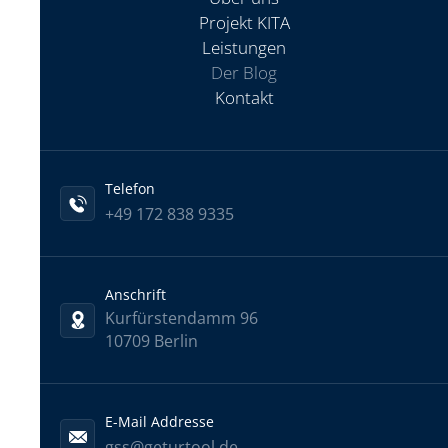
Projekt KITA
Leistungen
Der Blog
Kontakt
Telefon
+49 172 838 9335
Anschrift
Kurfürstendamm 96
10709 Berlin
E-Mail Addresse
gss@geturtool.de