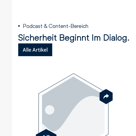
Podcast & Content-Bereich
Sicherheit Beginnt Im Dialog.
Alle Artikel