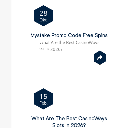
28
Okt.
Mystake Promo Code Free Spins
15
Feb.
What Are The Best CasinoWays
Slots In 2026?