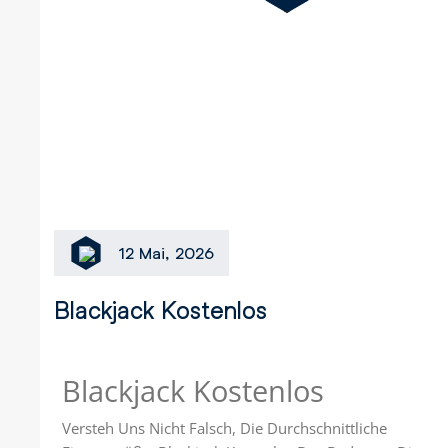
12 Mai, 2026
Blackjack Kostenlos
Blackjack Kostenlos
Versteh Uns Nicht Falsch, Die Durchschnittliche