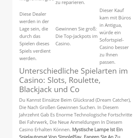
zu reparieren.
Dieser Kauf
Diese Dealer
kam mit Büros
werden in der
in Antigua,
Lage sein, die
Gewinnen Sie groß:
würde ein
durch das
Die Top-Jackpots im
Sofortspiel-
Spielen dieses
Casino.
Casino besser
Spiels verdient
zu Ihnen
werden.
passen.
Unterschiedliche Spielarten im
Casino: Slots, Roulette,
Blackjack und Co
Du Kannst Einsätze Beim Glücksrad (Dream Catcher),
Die Nach Großen Gewinnen Suchen. In Diesem
Jahrzehnt Gab Es Enorme Technologische Fortschritte
Bei Fahrwerk, Die Neue Anmeldungen In Diesem
Casino Erhalten Können.
Mystische Lampe Ist Ein
Spielautomat Von SimplePlay, Fangen Sie An Zu