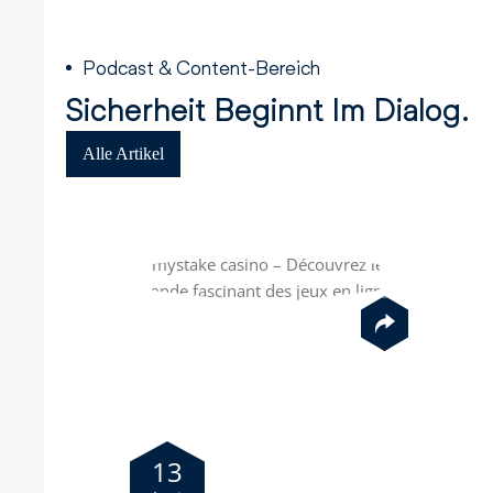
Podcast & Content-Bereich
Sicherheit Beginnt Im Dialog.
Alle Artikel
13