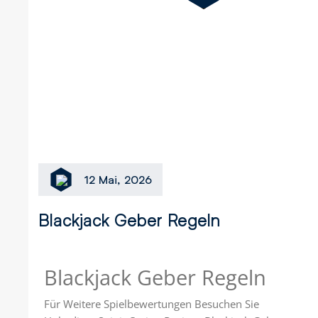
12 Mai, 2026
Blackjack Geber Regeln
Blackjack Geber Regeln
Für Weitere Spielbewertungen Besuchen Sie