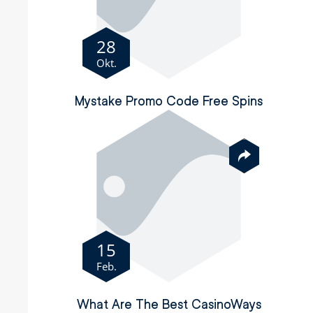
28
Okt.
Mystake Promo Code Free Spins
15
Feb.
What Are The Best CasinoWays