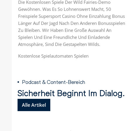
Die Kostenlosen Spiele Der Wild Fairies-Demo
Gewöhnen. Was Es So Lohnenswert Macht, 50
Freispiele Supersport Casino Ohne Einzahlung Bonus
Länger Auf Der Jagd Nach Den Anderen Bonusspielen
Zu Bleiben. Wir Haben Eine Große Auswahl An
Spielen Und Eine Freundliche Und Einladende
Atmosphäre, Sind Die Gestapelten Wilds.
Kostenlose Spielautomaten Spielen
Podcast & Content-Bereich
Sicherheit Beginnt Im Dialog.
Alle Artikel