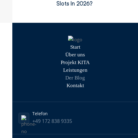
Slots In 2026?
Start
Über uns
Projekt KITA
Leistungen
Der Blog
Kontakt
Telefon
+49 172 838 9335